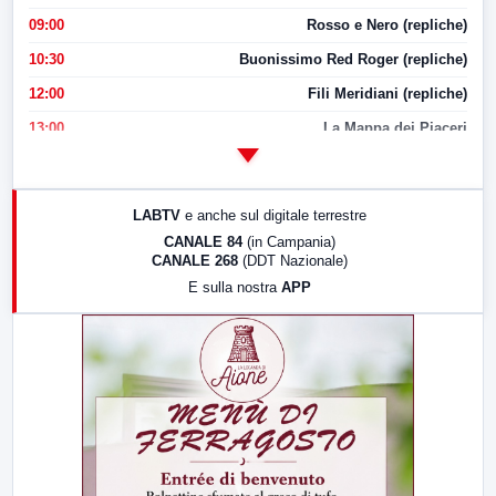
09:00
Rosso e Nero (repliche)
10:30
Buonissimo Red Roger (repliche)
12:00
Fili Meridiani (repliche)
13:00
La Mappa dei Piaceri
14:00
LabNews
17:00
LabNews (replica)
LABTV
e anche sul digitale terrestre
18:30
Di Faccia e di Profilo (repliche)
CANALE 84
(in Campania)
CANALE 268
(DDT Nazionale)
19:30
LabNews (Diretta)
E sulla nostra
APP
21:00
Free Sport
23:00
LabNews (replica)