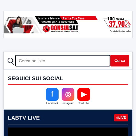
CERCA
Cerca
SEGUICI SUI SOCIAL
f
◎
▶
Facebook
Instagram
YouTube
LABTV LIVE
LIVE