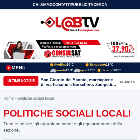
CHI SIAMO
CONTATTI
PUBBLICITÀ
CERCA
Avellino
20°C
Benevento
19°C
MENÙ
+
Caserta
24°C
Napoli
27°C
Salerno
26°C
San Giorgio del Sannio, marciapiede
ULTIME NOTIZIE
14 ORE FA
di via Falcone e Borsellino: Zampetti e
Lombardi replicano alle polemiche
Home
> politiche sociali locali
POLITICHE SOCIALI LOCALI
Tutte le notizie, gli approfondimenti e gli aggiornamenti della
sezione.