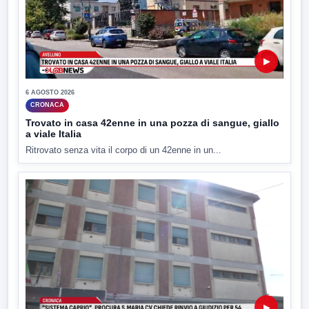
▶
6 AGOSTO 2026
CRONACA
Trovato in casa 42enne in una pozza di sangue, giallo
a viale Italia
Ritrovato senza vita il corpo di un 42enne in un...
▶