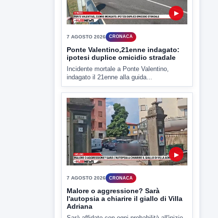
▶
7 AGOSTO 2026
CRONACA
Ponte Valentino,21enne indagato:
ipotesi duplice omicidio stradale
Incidente mortale a Ponte Valentino,
indagato il 21enne alla guida...
▶
7 AGOSTO 2026
CRONACA
Malore o aggressione? Sarà
l'autopsia a chiarire il giallo di Villa
Adriana
Sarà affidato con ogni probabilità all'inizio