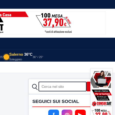
Salerno
36°C
 25°
36° / 25°
Soleggiato
CERCA
Cerca
SEGUICI SUI SOCIAL
f
◎
▶