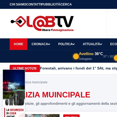
CHI SIAMO
CONTATTI
PUBBLICITÀ
CERCA
HOME
CRONACA
POLITICA
ATTUALITÀ
ECO
Avellino
36°C
37° / 20°
Soleggiato
Forestali, arrivano i fondi del 1° SAL ma st
ULTIME NOTIZIE
Home
> polizia muincipale
POLIZIA MUINCIPALE
Tutte le notizie, gli approfondimenti e gli aggiornamenti della sez