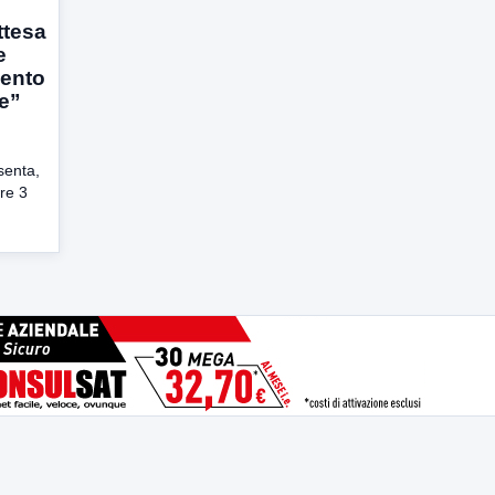
ttesa
e
mento
le”
senta,
tre 3