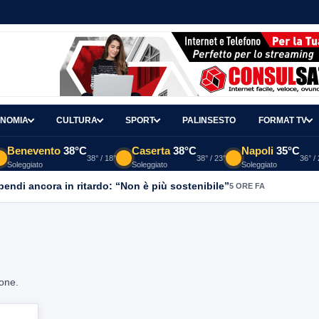
NOMIA
CULTURA
SPORT
PALINSESTO
FORMAT TV
Benevento
38°C
Caserta
38°C
Napoli
35°C
38° / 18°
38° / 23°
36° /
Soleggiato
Soleggiato
Soleggiato
ipendi ancora in ritardo: “Non è più sostenibile”
5 ORE FA
ione.