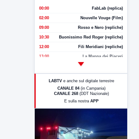
00:00
FabLab (replica)
02:00
Nouvelle Vouge (Film)
09:00
Rosso e Nero (repliche)
10:30
Buonissimo Red Roger (repliche)
12:00
Fili Meridiani (repliche)
13:00
La Mappa dei Piaceri
14:00
LabNews
17:00
LabNews (replica)
LABTV
e anche sul digitale terrestre
18:30
Di Faccia e di Profilo (repliche)
CANALE 84
(in Campania)
CANALE 268
(DDT Nazionale)
19:30
LabNews (Diretta)
E sulla nostra
APP
21:00
Free Sport
23:00
LabNews (replica)