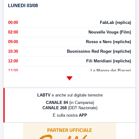
LUNEDI 03/08
00:00
FabLab (replica)
02:00
Nouvelle Vouge (Film)
09:00
Rosso e Nero (repliche)
10:30
Buonissimo Red Roger (repliche)
12:00
Fili Meridiani (repliche)
13:00
La Mappa dei Piaceri
14:00
LabNews
17:00
LabNews (replica)
LABTV
e anche sul digitale terrestre
18:30
Di Faccia e di Profilo (repliche)
CANALE 84
(in Campania)
CANALE 268
(DDT Nazionale)
19:30
LabNews (Diretta)
E sulla nostra
APP
21:00
Free Sport
23:00
LabNews (replica)