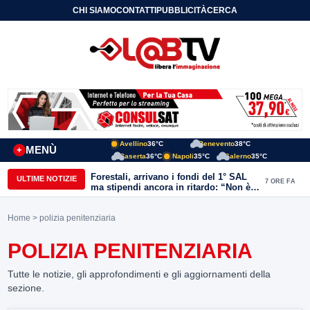
CHI SIAMO
CONTATTI
PUBBLICITÀ
CERCA
Avellino
36°C
Benevento
38°C
MENÙ
+
Caserta
36°C
Napoli
35°C
Salerno
35°C
Forestali, arrivano i fondi del 1° SAL
ULTIME NOTIZIE
7 ORE FA
ma stipendi ancora in ritardo: “Non è
più sostenibile”
Home
> polizia penitenziaria
POLIZIA PENITENZIARIA
Tutte le notizie, gli approfondimenti e gli aggiornamenti della
sezione.