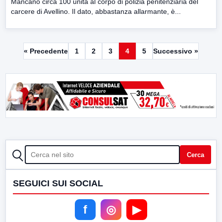
Mancano circa 100 unità al corpo di polizia penitenziaria del
carcere di Avellino. Il dato, abbastanza allarmante, è...
« Precedente
1
2
3
4
5
Successivo »
CERCA
Cerca
SEGUICI SUI SOCIAL
f
◎
▶