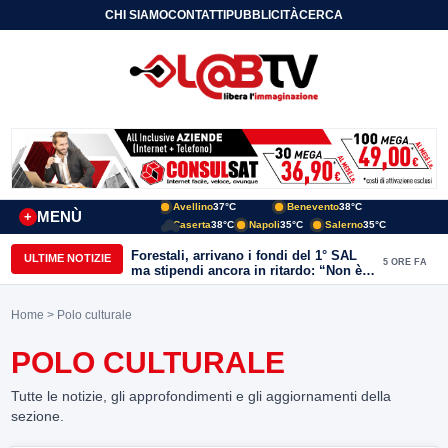
CHI SIAMO
CONTATTI
PUBBLICITÀ
CERCA
Avellino
37°C
Benevento
38°C
MENÙ
+
Caserta
38°C
Napoli
35°C
Salerno
35°C
Forestali, arrivano i fondi del 1° SAL
ULTIME NOTIZIE
5 ORE FA
ma stipendi ancora in ritardo: “Non è
più sostenibile”
Home
> Polo culturale
POLO CULTURALE
Tutte le notizie, gli approfondimenti e gli aggiornamenti della
sezione.