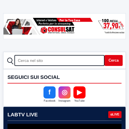
CERCA
Cerca
SEGUICI SUI SOCIAL
f
◎
▶
Facebook
Instagram
YouTube
LABTV LIVE
LIVE