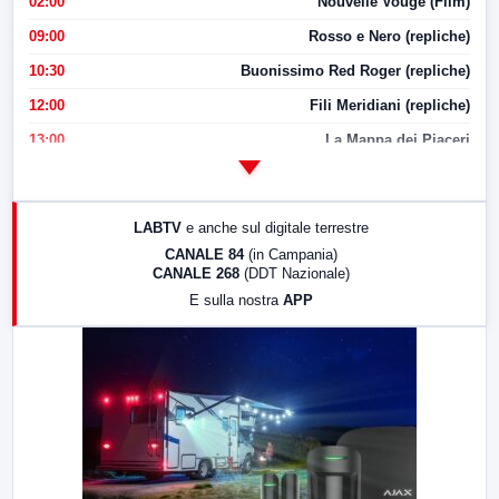
02:00
Nouvelle Vouge (Film)
09:00
Rosso e Nero (repliche)
10:30
Buonissimo Red Roger (repliche)
12:00
Fili Meridiani (repliche)
13:00
La Mappa dei Piaceri
14:00
LabNews
17:00
LabNews (replica)
LABTV
e anche sul digitale terrestre
18:30
Di Faccia e di Profilo (repliche)
CANALE 84
(in Campania)
CANALE 268
(DDT Nazionale)
19:30
LabNews (Diretta)
E sulla nostra
APP
21:00
Free Sport
23:00
LabNews (replica)