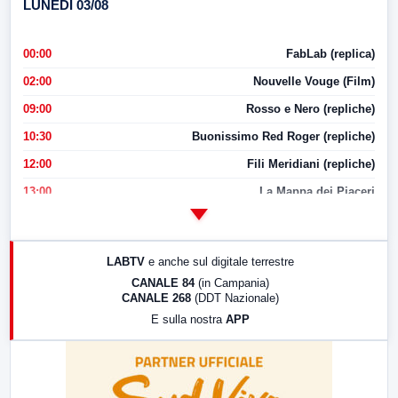
LUNEDI 03/08
00:00
FabLab (replica)
02:00
Nouvelle Vouge (Film)
09:00
Rosso e Nero (repliche)
10:30
Buonissimo Red Roger (repliche)
12:00
Fili Meridiani (repliche)
13:00
La Mappa dei Piaceri
14:00
LabNews
17:00
LabNews (replica)
LABTV
e anche sul digitale terrestre
18:30
Di Faccia e di Profilo (repliche)
CANALE 84
(in Campania)
CANALE 268
(DDT Nazionale)
19:30
LabNews (Diretta)
E sulla nostra
APP
21:00
Free Sport
23:00
LabNews (replica)