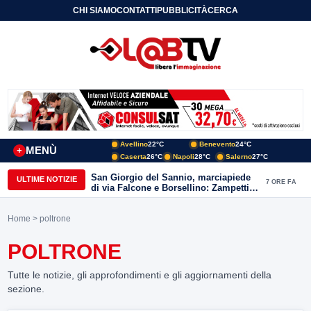
CHI SIAMO
CONTATTI
PUBBLICITÀ
CERCA
Avellino
22°C
Benevento
24°C
MENÙ
+
Caserta
26°C
Napoli
28°C
Salerno
27°C
San Giorgio del Sannio, marciapiede
ULTIME NOTIZIE
7 ORE FA
di via Falcone e Borsellino: Zampetti e
Lombardi replicano alle polemiche
Home
> poltrone
POLTRONE
Tutte le notizie, gli approfondimenti e gli aggiornamenti della
sezione.