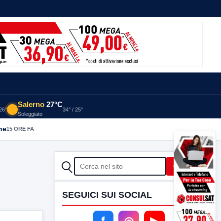
Salerno
27°C
 26°
34° / 25°
Soleggiato
he
15 ORE FA
CERCA
Cerca
SEGUICI SUI SOCIAL
f
◎
▶