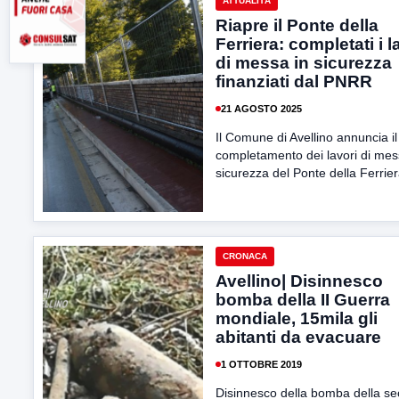
ATTUALITÀ
Riapre il Ponte della
Ferriera: completati i l
di messa in sicurezza
finanziati dal PNRR
21 AGOSTO 2025
Il Comune di Avellino annuncia il
completamento dei lavori di mes
sicurezza del Ponte della Ferriera,
CRONACA
Avellino| Disinnesco
bomba della II Guerra
mondiale, 15mila gli
abitanti da evacuare
1 OTTOBRE 2019
Disinnesco della bomba della s