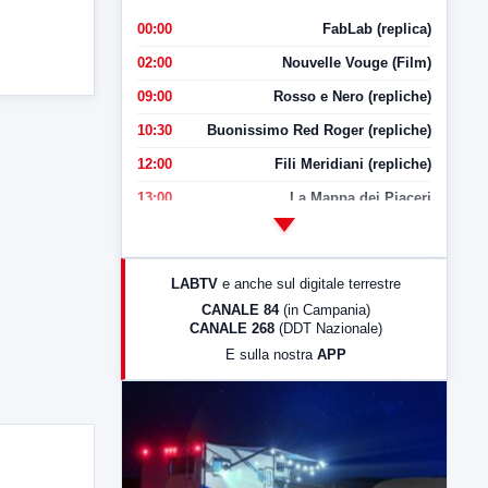
00:00
FabLab (replica)
02:00
Nouvelle Vouge (Film)
09:00
Rosso e Nero (repliche)
10:30
Buonissimo Red Roger (repliche)
12:00
Fili Meridiani (repliche)
13:00
La Mappa dei Piaceri
14:00
LabNews
17:00
LabNews (replica)
LABTV
e anche sul digitale terrestre
18:30
Di Faccia e di Profilo (repliche)
CANALE 84
(in Campania)
CANALE 268
(DDT Nazionale)
19:30
LabNews (Diretta)
E sulla nostra
APP
21:00
Free Sport
23:00
LabNews (replica)