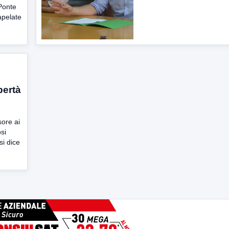
 Ponte
rapelate
bertà
sore ai
si
si dice