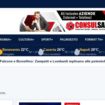
NOMIA
CULTURA
SPORT
PALINSESTO
FORMAT TV
Benevento
22°C
Caserta
26°C
Napoli
28°C
38° / 18°
36° / 23°
33° /
Soleggiato
Poco nuvoloso
Poco nuvoloso
 Falcone e Borsellino: Zampetti e Lombardi replicano alle polemic
ione.