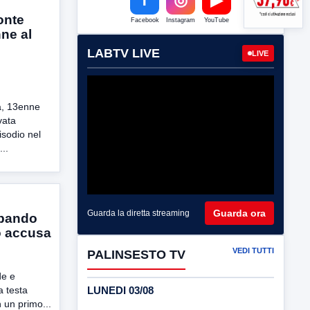
onte
Facebook
Instagram
YouTube
nne al
LABTV LIVE
LIVE
ra, 13enne
vata
isodio nel
..
Guarda ora
Guarda la diretta streaming
 bando
o accusa
VEDI TUTTI
PALINSESTO TV
de e
LUNEDI 03/08
a testa
 un primo...