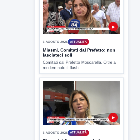
6 AGOSTO 2026
CRONACA
"Sistema Caprio", Procura S.Maria
CV chiede rinvio a giudizio per 54
La Procura della Repubblica di Santa
Capua Vetere chiude le...
▶
6 AGOSTO 2026
ATTUALITÀ
Miasmi, Comitati dal Prefetto: non
lasciateci soli
Comitati dal Prefetto Moscarella. Oltre a
rendere noto il flash...