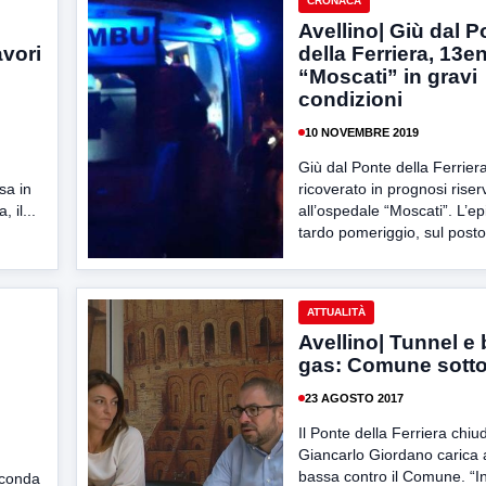
CRONACA
Avellino| Giù dal P
avori
della Ferriera, 13e
“Moscati” in gravi
condizioni
10 NOVEMBRE 2019
Giù dal Ponte della Ferrie
sa in
ricoverato in prognosi riser
 il...
all’ospedale “Moscati”. L’ep
tardo pomeriggio, sul posto.
ATTUALITÀ
Avellino| Tunnel e
gas: Comune sott
23 AGOSTO 2017
Il Ponte della Ferriera chiu
Giancarlo Giordano carica 
bassa contro il Comune. “In
econda