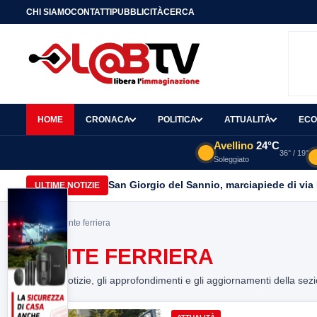
CHI SIAMO
CONTATTI
PUBBLICITÀ
CERCA
HOME
CRONACA
POLITICA
ATTUALITÀ
ECO
Avellino
24°C
36° / 19°
Soleggiato
San Giorgio del Sannio, marciapiede di via
ULTIME NOTIZIE
Home
> ponte ferriera
PONTE FERRIERA
Tutte le notizie, gli approfondimenti e gli aggiornamenti della sez