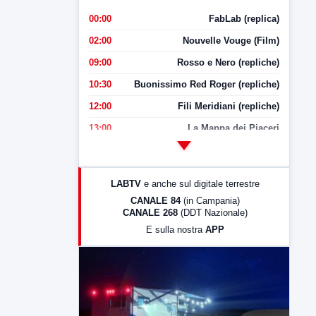
00:00
FabLab (replica)
02:00
Nouvelle Vouge (Film)
09:00
Rosso e Nero (repliche)
10:30
Buonissimo Red Roger (repliche)
12:00
Fili Meridiani (repliche)
13:00
La Mappa dei Piaceri
14:00
LabNews
17:00
LabNews (replica)
LABTV
e anche sul digitale terrestre
18:30
Di Faccia e di Profilo (repliche)
CANALE 84
(in Campania)
CANALE 268
(DDT Nazionale)
19:30
LabNews (Diretta)
E sulla nostra
APP
21:00
Free Sport
23:00
LabNews (replica)