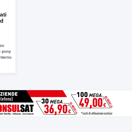
ati
ad
leo
re pony
interno