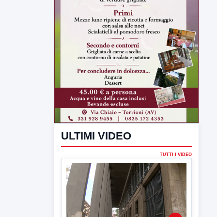
ULTIMI VIDEO
TUTTI I VIDEO
▶
6 AGOSTO 2026
CRONACA
Assunzioni sotto minaccia,
estorsione e usura: in carcere Sepe
e De Paola