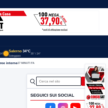
Salerno
34°C
 24°
35° / 24°
Soleggiato
aree interne
27 MINUTI FA
CERCA
Cerca
SEGUICI SUI SOCIAL
f
◎
▶