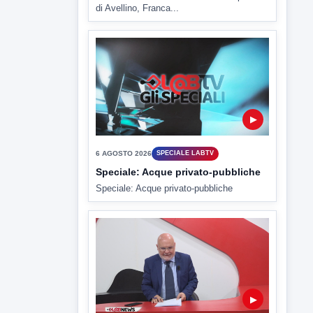
▶
6 AGOSTO 2026
SPECIALE LABTV
Speciale: Acque privato-pubbliche
Speciale: Acque privato-pubbliche
▶
6 AGOSTO 2026
LABNEWS
LabNews del 5 agosto 2026
In studio Enzo Colarusso