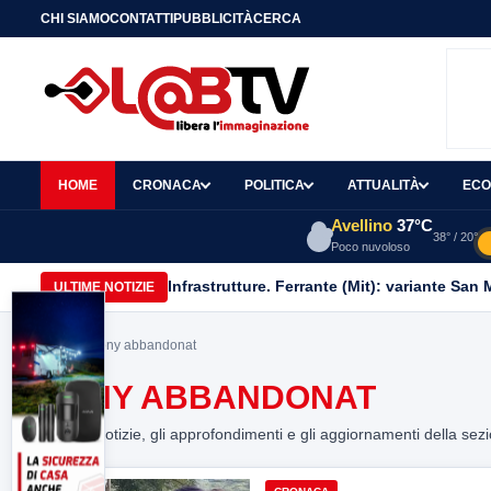
CHI SIAMO
CONTATTI
PUBBLICITÀ
CERCA
HOME
CRONACA
POLITICA
ATTUALITÀ
ECO
Avellino
37°C
38° / 20°
Poco nuvoloso
Infrastrutture. Ferrante (Mit): variante San
ULTIME NOTIZIE
Home
> pony abbandonat
PONY ABBANDONAT
Tutte le notizie, gli approfondimenti e gli aggiornamenti della sez