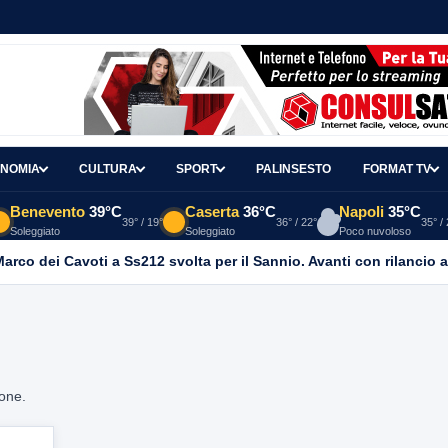
NOMIA
CULTURA
SPORT
PALINSESTO
FORMAT TV
Benevento
39°C
Caserta
36°C
Napoli
35°C
39° / 19°
36° / 22°
35° /
Soleggiato
Soleggiato
Poco nuvoloso
 Marco dei Cavoti a Ss212 svolta per il Sannio. Avanti con rilancio 
ione.