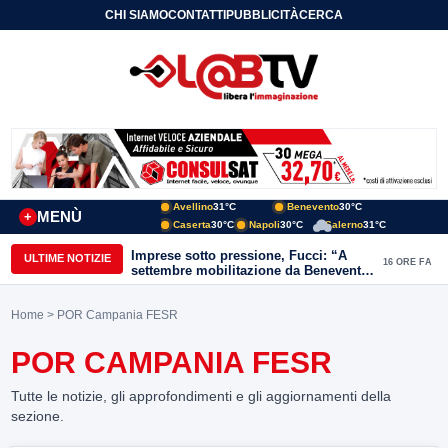
CHI SIAMO
CONTATTI
PUBBLICITÀ
CERCA
Avellino
31°C
Benevento
30°C
MENÙ
+
Caserta
30°C
Napoli
30°C
Salerno
31°C
Guardia Sanframondi, giovane ferito
ULTIME NOTIZIE
16 ORE FA
con un coltello dopo una lite:
individuato il presunto autore
Home
> POR Campania FESR
POR CAMPANIA FESR
Tutte le notizie, gli approfondimenti e gli aggiornamenti della
sezione.