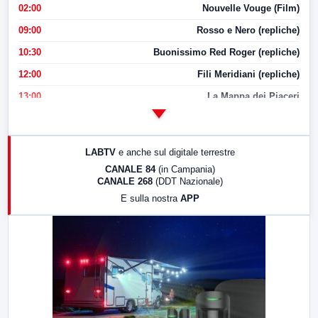
02:00
Nouvelle Vouge (Film)
09:00
Rosso e Nero (repliche)
10:30
Buonissimo Red Roger (repliche)
12:00
Fili Meridiani (repliche)
13:00
La Mappa dei Piaceri
14:00
LabNews
17:00
LabNews (replica)
LABTV
e anche sul digitale terrestre
18:30
Di Faccia e di Profilo (repliche)
CANALE 84
(in Campania)
CANALE 268
(DDT Nazionale)
19:30
LabNews (Diretta)
E sulla nostra
APP
21:00
Free Sport
23:00
LabNews (replica)