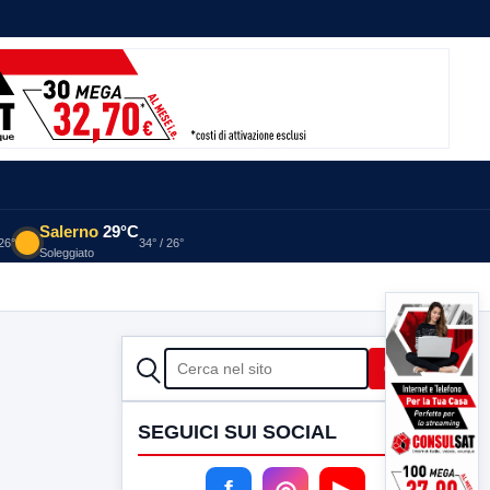
Salerno
29°C
 26°
34° / 26°
Soleggiato
CERCA
Cerca
SEGUICI SUI SOCIAL
f
◎
▶