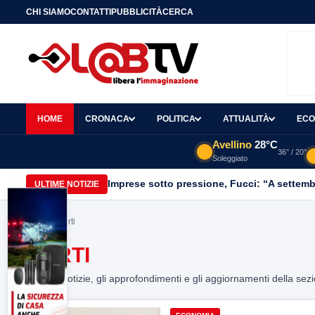
CHI SIAMO
CONTATTI
PUBBLICITÀ
CERCA
HOME
CRONACA
POLITICA
ATTUALITÀ
ECO
Avellino
28°C
36° / 20°
Soleggiato
Imprese sotto pressione, Fucci: “A settemb
ULTIME NOTIZIE
Home
> porti
PORTI
Tutte le notizie, gli approfondimenti e gli aggiornamenti della sez