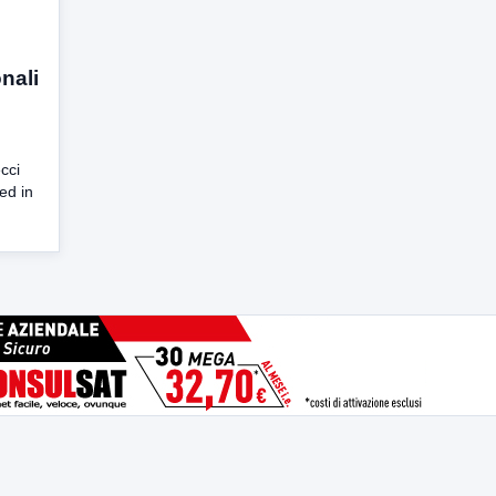
onali
cci
ed in