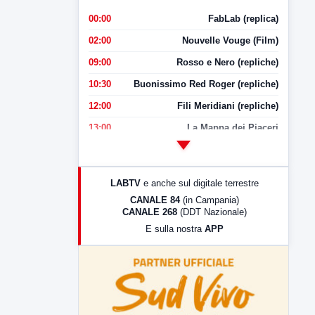
00:00
FabLab (replica)
02:00
Nouvelle Vouge (Film)
09:00
Rosso e Nero (repliche)
10:30
Buonissimo Red Roger (repliche)
12:00
Fili Meridiani (repliche)
13:00
La Mappa dei Piaceri
14:00
LabNews
17:00
LabNews (replica)
LABTV
e anche sul digitale terrestre
18:30
Di Faccia e di Profilo (repliche)
CANALE 84
(in Campania)
CANALE 268
(DDT Nazionale)
19:30
LabNews (Diretta)
E sulla nostra
APP
21:00
Free Sport
23:00
LabNews (replica)