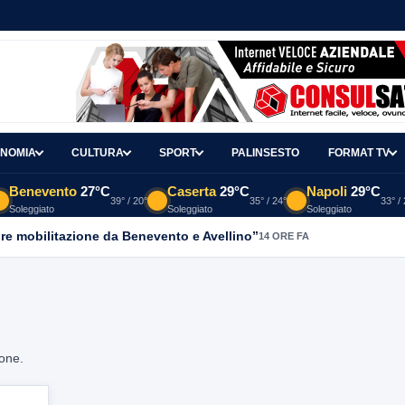
NOMIA
CULTURA
SPORT
PALINSESTO
FORMAT TV
Benevento
27°C
Caserta
29°C
Napoli
29°C
39° / 20°
35° / 24°
33° /
Soleggiato
Soleggiato
Soleggiato
re mobilitazione da Benevento e Avellino”
14 ORE FA
ione.