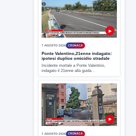
criticità igienico-sanitaria nel...
▶
7 AGOSTO 2026
CRONACA
Ponte Valentino,21enne indagato:
ipotesi duplice omicidio stradale
Incidente mortale a Ponte Valentino,
indagato il 21enne alla guida...