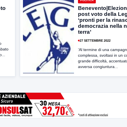
POLITICA
oto
Benevento|Elezioni
e
post voto della Le
‘pronti per la rinas
democrazia nella n
terra’
27 SETTEMBRE 2022
o
abato
‘Al termine di una campagn
o...
complessa, svoltasi in un c
grande difficoltà, accentuat
avversa congiuntura...