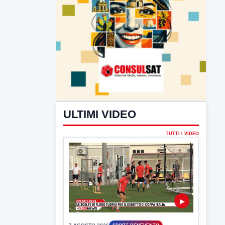
ULTIMI VIDEO
TUTTI I VIDEO
▶
7 AGOSTO 2026
SPORT BENEVENTO
Benevento Calcio: Le scelte di
Floro Flores per il debutto di Coppa
Italia