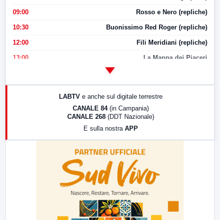
09:00
Rosso e Nero (repliche)
10:30
Buonissimo Red Roger (repliche)
12:00
Fili Meridiani (repliche)
13:00
La Mappa dei Piaceri
14:00
LabNews
17:00
LabNews (replica)
LABTV
e anche sul digitale terrestre
18:30
Di Faccia e di Profilo (repliche)
CANALE 84
(in Campania)
CANALE 268
(DDT Nazionale)
19:30
LabNews (Diretta)
E sulla nostra
APP
21:00
Free Sport
23:00
LabNews (replica)