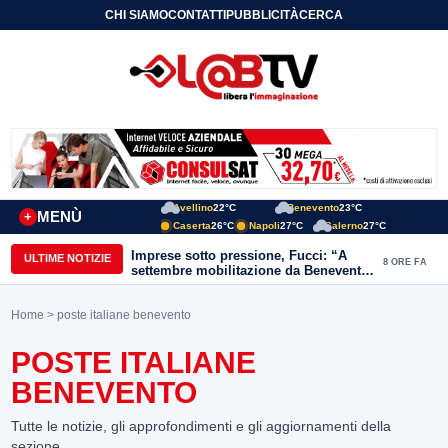
CHI SIAMO
CONTATTI
PUBBLICITÀ
CERCA
Avellino
22°C
Benevento
23°C
MENÙ
+
Caserta
26°C
Napoli
27°C
Salerno
27°C
Imprese sotto pressione, Fucci: “A
ULTIME NOTIZIE
8 ORE FA
settembre mobilitazione da Benevento
e Avellino”
Home
> poste italiane benevento
POSTE ITALIANE
BENEVENTO
Tutte le notizie, gli approfondimenti e gli aggiornamenti della
sezione.