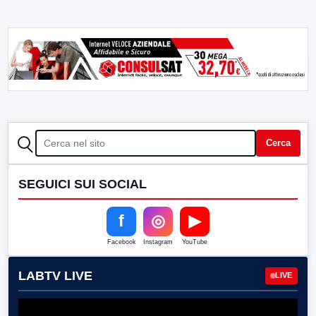
CERCA
Cerca
SEGUICI SUI SOCIAL
f
◎
▶
Facebook
Instagram
YouTube
LABTV LIVE
LIVE