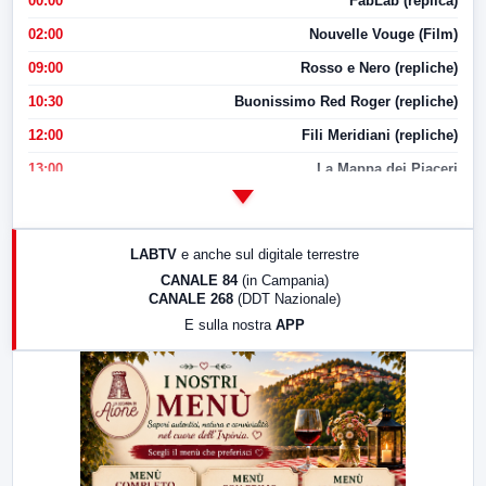
00:00
FabLab (replica)
02:00
Nouvelle Vouge (Film)
09:00
Rosso e Nero (repliche)
10:30
Buonissimo Red Roger (repliche)
12:00
Fili Meridiani (repliche)
13:00
La Mappa dei Piaceri
14:00
LabNews
17:00
LabNews (replica)
LABTV
e anche sul digitale terrestre
18:30
Di Faccia e di Profilo (repliche)
CANALE 84
(in Campania)
CANALE 268
(DDT Nazionale)
19:30
LabNews (Diretta)
E sulla nostra
APP
21:00
Free Sport
23:00
LabNews (replica)