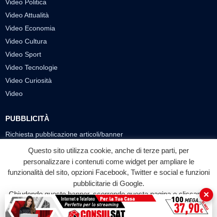
Video Politica
Video Attualità
Video Economia
Video Cultura
Video Sport
Video Tecnologie
Video Curiosità
Video
PUBBLICITÀ
Richiesta pubblicazione articoli/banner
Questo sito utilizza cookie, anche di terze parti, per
SEGUICI SUI SOCIAL
personalizzare i contenuti come widget per ampliare le
funzionalità del sito, opzioni Facebook, Twitter e social e funzioni
f
◎
▶
pubblicitarie di Google.
Facebook
Instagram
YouTube
×
Chiudendo questo banner, scorrendo questa pagina o cliccando
su qualunque suo elemento acconsenti all'uso dei cookie.