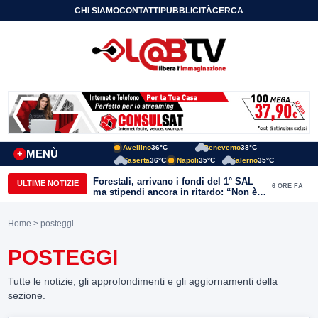
CHI SIAMO
CONTATTI
PUBBLICITÀ
CERCA
Avellino
36°C
Benevento
38°C
MENÙ
+
Caserta
36°C
Napoli
35°C
Salerno
35°C
Forestali, arrivano i fondi del 1° SAL
ULTIME NOTIZIE
6 ORE FA
ma stipendi ancora in ritardo: “Non è
più sostenibile”
Home
> posteggi
POSTEGGI
Tutte le notizie, gli approfondimenti e gli aggiornamenti della
sezione.