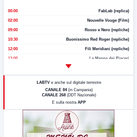
00:00
FabLab (replica)
02:00
Nouvelle Vouge (Film)
09:00
Rosso e Nero (repliche)
10:30
Buonissimo Red Roger (repliche)
12:00
Fili Meridiani (repliche)
13:00
La Mappa dei Piaceri
14:00
LabNews
17:00
LabNews (replica)
LABTV
e anche sul digitale terrestre
18:30
Di Faccia e di Profilo (repliche)
CANALE 84
(in Campania)
CANALE 268
(DDT Nazionale)
19:30
LabNews (Diretta)
E sulla nostra
APP
21:00
Free Sport
23:00
LabNews (replica)