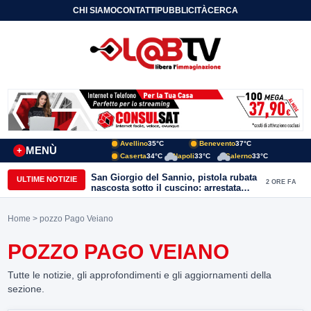
CHI SIAMO
CONTATTI
PUBBLICITÀ
CERCA
Avellino
35°C
Benevento
37°C
MENÙ
+
Caserta
34°C
Napoli
33°C
Salerno
33°C
San Giorgio del Sannio, pistola rubata
ULTIME NOTIZIE
2 ORE FA
nascosta sotto il cuscino: arrestata
51enne
Home
> pozzo Pago Veiano
POZZO PAGO VEIANO
Tutte le notizie, gli approfondimenti e gli aggiornamenti della
sezione.