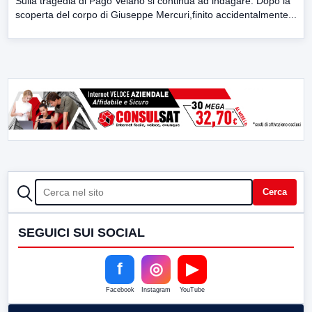
Sulla tragedia di Pago Veiano si continua ad indagare. Dopo la
scoperta del corpo di Giuseppe Mercuri,finito accidentalmente...
CERCA
Cerca
SEGUICI SUI SOCIAL
f
◎
▶
Facebook
Instagram
YouTube