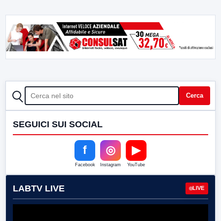
CERCA
Cerca
SEGUICI SUI SOCIAL
f
◎
▶
Facebook
Instagram
YouTube
LABTV LIVE
LIVE