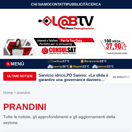
CHI SIAMO
CONTATTI
PUBBLICITÀ
CERCA
Avellino
37°C
Benevento
38°C
MENÙ
+
Caserta
36°C
Napoli
33°C
Salerno
33°C
Servizio idrico,PD Sannio: «La sfida è
ULTIME NOTIZIE
48 MINUTI FA
garantire una governance davvero
pubblica»
Home
> prandini
PRANDINI
Tutte le notizie, gli approfondimenti e gli aggiornamenti della
sezione.