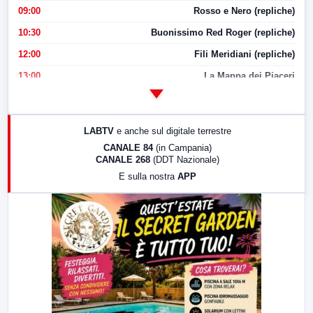
09:00
Rosso e Nero (repliche)
10:30
Buonissimo Red Roger (repliche)
12:00
Fili Meridiani (repliche)
13:00
La Mappa dei Piaceri
14:00
LabNews
17:00
LabNews (replica)
LABTV
e anche sul digitale terrestre
18:30
Di Faccia e di Profilo (repliche)
CANALE 84
(in Campania)
CANALE 268
(DDT Nazionale)
19:30
LabNews (Diretta)
E sulla nostra
APP
21:00
Free Sport
23:00
LabNews (replica)