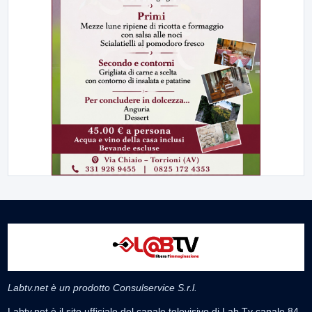
Labtv.net è un prodotto Consulservice S.r.l.
Labtv.net è il sito ufficiale del canale televisivo di Lab Tv canale 84