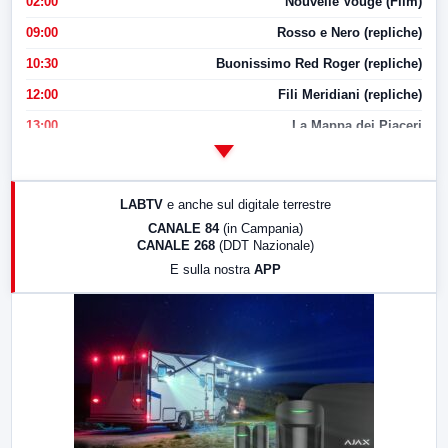
02:00
Nouvelle Vouge (Film)
09:00
Rosso e Nero (repliche)
10:30
Buonissimo Red Roger (repliche)
12:00
Fili Meridiani (repliche)
13:00
La Mappa dei Piaceri
14:00
LabNews
17:00
LabNews (replica)
LABTV
e anche sul digitale terrestre
18:30
Di Faccia e di Profilo (repliche)
CANALE 84
(in Campania)
CANALE 268
(DDT Nazionale)
19:30
LabNews (Diretta)
E sulla nostra
APP
21:00
Free Sport
23:00
LabNews (replica)