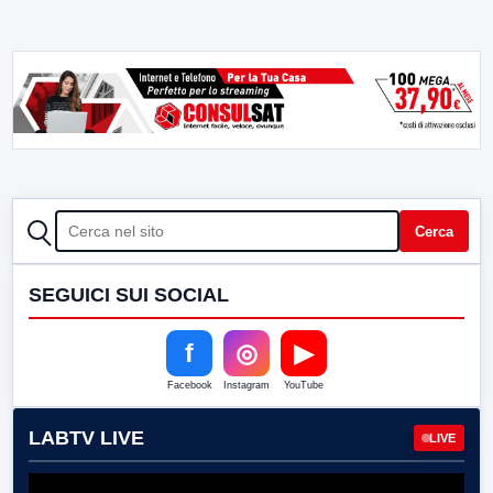
CERCA
Cerca
SEGUICI SUI SOCIAL
f
◎
▶
Facebook
Instagram
YouTube
LABTV LIVE
LIVE