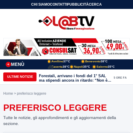
CHI SIAMO
CONTATTI
PUBBLICITÀ
CERCA
Avellino
37°C
Benevento
38°C
MENÙ
+
Caserta
38°C
Napoli
35°C
Salerno
35°C
Forestali, arrivano i fondi del 1° SAL
ULTIME NOTIZIE
5 ORE FA
ma stipendi ancora in ritardo: “Non è
più sostenibile”
Home
> preferisco leggere
PREFERISCO LEGGERE
Tutte le notizie, gli approfondimenti e gli aggiornamenti della
sezione.