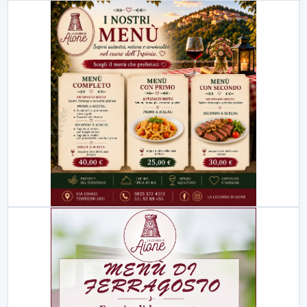
23:00
LabNews (replica)