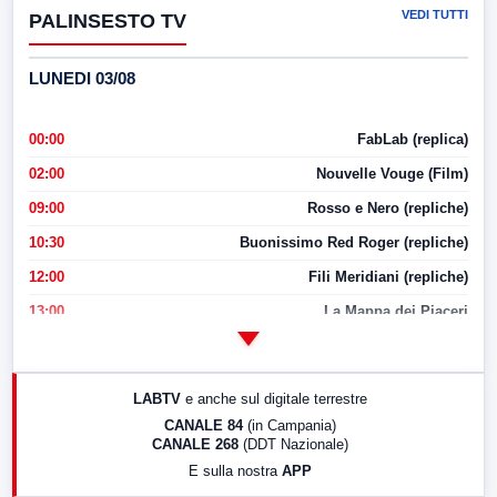
VEDI TUTTI
PALINSESTO TV
LUNEDI 03/08
00:00
FabLab (replica)
02:00
Nouvelle Vouge (Film)
09:00
Rosso e Nero (repliche)
10:30
Buonissimo Red Roger (repliche)
12:00
Fili Meridiani (repliche)
13:00
La Mappa dei Piaceri
14:00
LabNews
17:00
LabNews (replica)
LABTV
e anche sul digitale terrestre
18:30
Di Faccia e di Profilo (repliche)
CANALE 84
(in Campania)
CANALE 268
(DDT Nazionale)
19:30
LabNews (Diretta)
E sulla nostra
APP
21:00
Free Sport