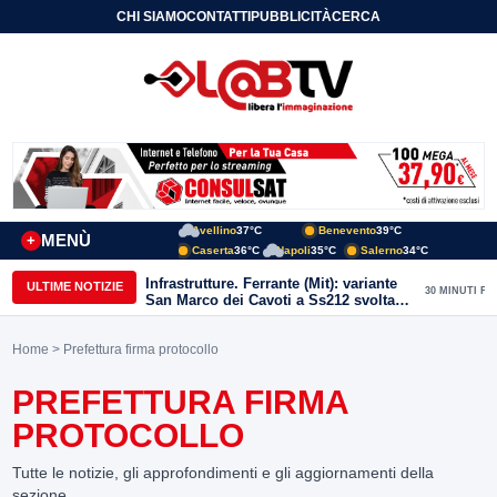
CHI SIAMO
CONTATTI
PUBBLICITÀ
CERCA
Avellino
37°C
Benevento
39°C
MENÙ
+
Caserta
36°C
Napoli
35°C
Salerno
34°C
Infrastrutture. Ferrante (Mit): variante
ULTIME NOTIZIE
30 MINUTI FA
San Marco dei Cavoti a Ss212 svolta
per il Sannio. Avanti con rilancio aree
interne
Home
> Prefettura firma protocollo
PREFETTURA FIRMA
PROTOCOLLO
Tutte le notizie, gli approfondimenti e gli aggiornamenti della
sezione.