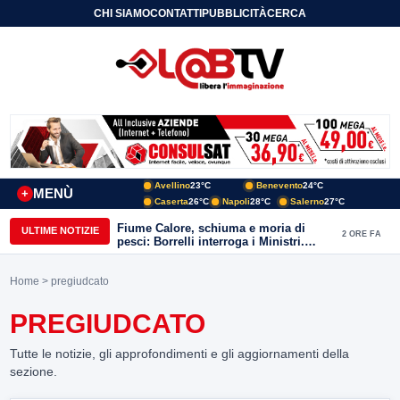
CHI SIAMO
CONTATTI
PUBBLICITÀ
CERCA
Avellino
23°C
Benevento
24°C
MENÙ
+
Caserta
26°C
Napoli
28°C
Salerno
27°C
Fiume Calore, schiuma e moria di
ULTIME NOTIZIE
2 ORE FA
pesci: Borrelli interroga i Ministri.
“Benevento paga l’assenza del
depuratore
Home
> pregiudcato
PREGIUDCATO
Tutte le notizie, gli approfondimenti e gli aggiornamenti della
sezione.