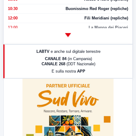
10:30
Buonissimo Red Roger (repliche)
12:00
Fili Meridiani (repliche)
13:00
La Mappa dei Piaceri
14:00
LabNews
17:00
LabNews (replica)
LABTV
e anche sul digitale terrestre
18:30
Di Faccia e di Profilo (repliche)
CANALE 84
(in Campania)
CANALE 268
(DDT Nazionale)
19:30
LabNews (Diretta)
E sulla nostra
APP
21:00
Free Sport
23:00
LabNews (replica)