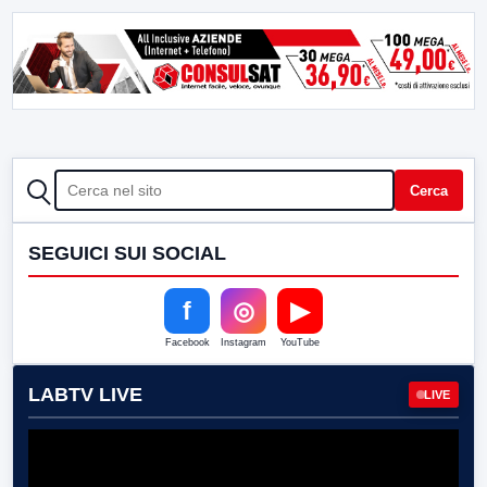
CERCA
Cerca
SEGUICI SUI SOCIAL
f
◎
▶
Facebook
Instagram
YouTube
LABTV LIVE
LIVE