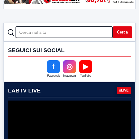
CERCA
Cerca
SEGUICI SUI SOCIAL
f
◎
▶
Facebook
Instagram
YouTube
LABTV LIVE
LIVE