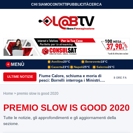
CHI SIAMO
CONTATTI
PUBBLICITÀ
CERCA
Avellino
20°C
Benevento
18°C
MENÙ
+
Caserta
23°C
Napoli
25°C
Salerno
26°C
Fiume Calore, schiuma e moria di
ULTIME NOTIZIE
8 ORE FA
pesci: Borrelli interroga i Ministri.
“Benevento paga l’assenza del
depuratore
Home
> premio slow is good 2020
PREMIO SLOW IS GOOD 2020
Tutte le notizie, gli approfondimenti e gli aggiornamenti della
sezione.