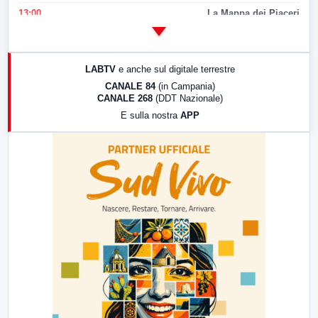
13:00
La Mappa dei Piaceri
14:00
LabNews
17:00
LabNews (replica)
LABTV
e anche sul digitale terrestre
18:30
Di Faccia e di Profilo (repliche)
CANALE 84
(in Campania)
CANALE 268
(DDT Nazionale)
19:30
LabNews (Diretta)
E sulla nostra
APP
21:00
Free Sport
23:00
LabNews (replica)