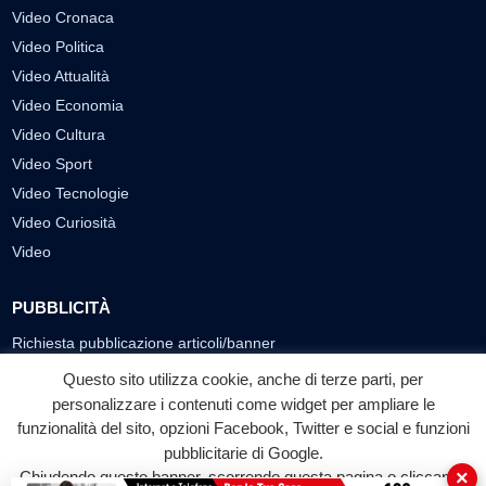
Video Cronaca
Video Politica
Video Attualità
Video Economia
Video Cultura
Video Sport
Video Tecnologie
Video Curiosità
Video
PUBBLICITÀ
Richiesta pubblicazione articoli/banner
Questo sito utilizza cookie, anche di terze parti, per
SEGUICI SUI SOCIAL
personalizzare i contenuti come widget per ampliare le
funzionalità del sito, opzioni Facebook, Twitter e social e funzioni
f
◎
▶
pubblicitarie di Google.
Facebook
Instagram
YouTube
×
Chiudendo questo banner, scorrendo questa pagina o cliccando