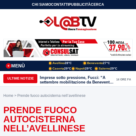
CHI SIAMO
CONTATTI
PUBBLICITÀ
CERCA
Avellino
28°C
Benevento
27°C
MENÙ
+
Caserta
29°C
Napoli
29°C
Salerno
29°C
Imprese sotto pressione, Fucci: “A
ULTIME NOTIZIE
14 ORE FA
settembre mobilitazione da Benevento
e Avellino”
Home
> Prende fuoco autocisterna nell’avellinese
PRENDE FUOCO
AUTOCISTERNA
NELL’AVELLINESE