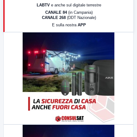
LABTV
e anche sul digitale terrestre
18:30
Di Faccia e di Profilo (repliche)
CANALE 84
(in Campania)
CANALE 268
(DDT Nazionale)
19:30
LabNews (Diretta)
E sulla nostra
APP
21:00
Free Sport
23:00
LabNews (replica)