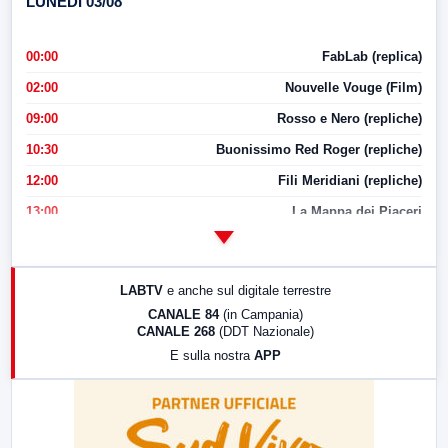
LUNEDI 03/08
00:00
FabLab (replica)
02:00
Nouvelle Vouge (Film)
09:00
Rosso e Nero (repliche)
10:30
Buonissimo Red Roger (repliche)
12:00
Fili Meridiani (repliche)
13:00
La Mappa dei Piaceri
14:00
LabNews
17:00
LabNews (replica)
LABTV
e anche sul digitale terrestre
18:30
Di Faccia e di Profilo (repliche)
CANALE 84
(in Campania)
CANALE 268
(DDT Nazionale)
19:30
LabNews (Diretta)
E sulla nostra
APP
21:00
Free Sport
23:00
LabNews (replica)