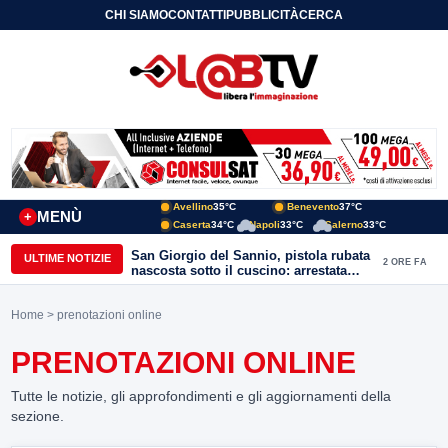
CHI SIAMO
CONTATTI
PUBBLICITÀ
CERCA
Avellino
35°C
Benevento
37°C
MENÙ
+
Caserta
34°C
Napoli
33°C
Salerno
33°C
San Giorgio del Sannio, pistola rubata
ULTIME NOTIZIE
2 ORE FA
nascosta sotto il cuscino: arrestata
51enne
Home
> prenotazioni online
PRENOTAZIONI ONLINE
Tutte le notizie, gli approfondimenti e gli aggiornamenti della
sezione.