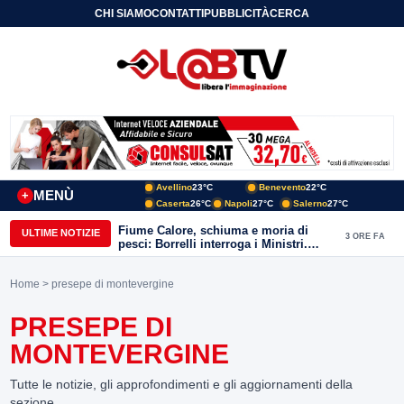
CHI SIAMO
CONTATTI
PUBBLICITÀ
CERCA
Avellino
23°C
Benevento
22°C
MENÙ
+
Caserta
26°C
Napoli
27°C
Salerno
27°C
Fiume Calore, schiuma e moria di
ULTIME NOTIZIE
3 ORE FA
pesci: Borrelli interroga i Ministri.
“Benevento paga l’assenza del
depuratore
Home
> presepe di montevergine
PRESEPE DI
MONTEVERGINE
Tutte le notizie, gli approfondimenti e gli aggiornamenti della
sezione.