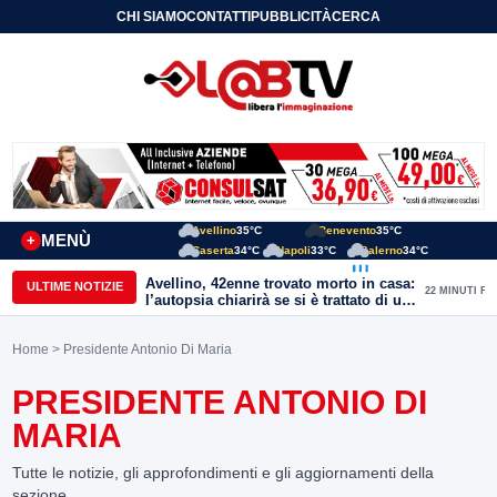
CHI SIAMO
CONTATTI
PUBBLICITÀ
CERCA
Avellino
35°C
Benevento
35°C
MENÙ
+
Caserta
34°C
Napoli
33°C
Salerno
34°C
Avellino, 42enne trovato morto in casa:
ULTIME NOTIZIE
22 MINUTI FA
l’autopsia chiarirà se si è trattato di un
malore o di un’aggressione
Home
> Presidente Antonio Di Maria
PRESIDENTE ANTONIO DI
MARIA
Tutte le notizie, gli approfondimenti e gli aggiornamenti della
sezione.