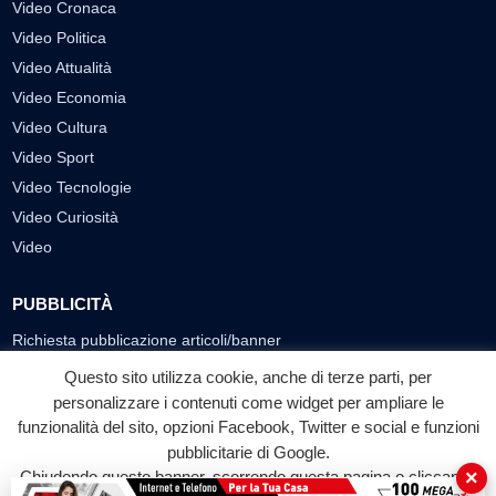
Video Cronaca
Video Politica
Video Attualità
Video Economia
Video Cultura
Video Sport
Video Tecnologie
Video Curiosità
Video
PUBBLICITÀ
Richiesta pubblicazione articoli/banner
Questo sito utilizza cookie, anche di terze parti, per
SEGUICI SUI SOCIAL
personalizzare i contenuti come widget per ampliare le
f
◎
▶
funzionalità del sito, opzioni Facebook, Twitter e social e funzioni
pubblicitarie di Google.
Facebook
Instagram
YouTube
×
Chiudendo questo banner, scorrendo questa pagina o cliccando