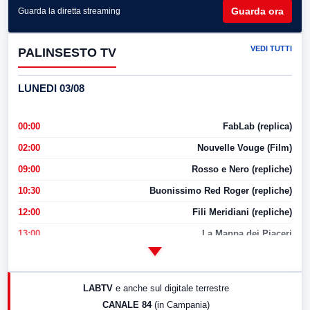
Guarda ora
Guarda la diretta streaming
VEDI TUTTI
PALINSESTO TV
LUNEDI 03/08
00:00
FabLab (replica)
02:00
Nouvelle Vouge (Film)
09:00
Rosso e Nero (repliche)
10:30
Buonissimo Red Roger (repliche)
12:00
Fili Meridiani (repliche)
13:00
La Mappa dei Piaceri
14:00
LabNews
17:00
LabNews (replica)
LABTV
e anche sul digitale terrestre
18:30
Di Faccia e di Profilo (repliche)
CANALE 84
(in Campania)