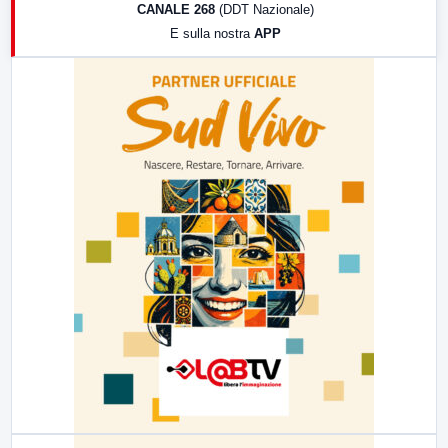
CANALE 268
(DDT Nazionale)
19:30
LabNews (Diretta)
E sulla nostra
APP
21:00
Free Sport
23:00
LabNews (replica)