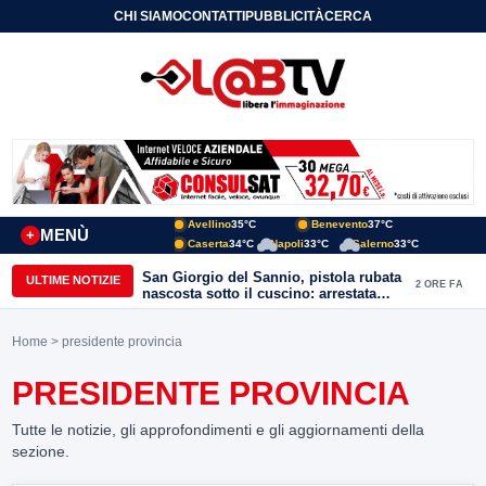
CHI SIAMO
CONTATTI
PUBBLICITÀ
CERCA
Avellino
35°C
Benevento
37°C
MENÙ
+
Caserta
34°C
Napoli
33°C
Salerno
33°C
San Giorgio del Sannio, pistola rubata
ULTIME NOTIZIE
2 ORE FA
nascosta sotto il cuscino: arrestata
51enne
Home
> presidente provincia
PRESIDENTE PROVINCIA
Tutte le notizie, gli approfondimenti e gli aggiornamenti della
sezione.