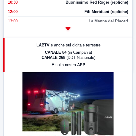
10:30
Buonissimo Red Roger (repliche)
12:00
Fili Meridiani (repliche)
13:00
La Mappa dei Piaceri
14:00
LabNews
17:00
LabNews (replica)
LABTV
e anche sul digitale terrestre
18:30
Di Faccia e di Profilo (repliche)
CANALE 84
(in Campania)
CANALE 268
(DDT Nazionale)
19:30
LabNews (Diretta)
E sulla nostra
APP
21:00
Free Sport
23:00
LabNews (replica)