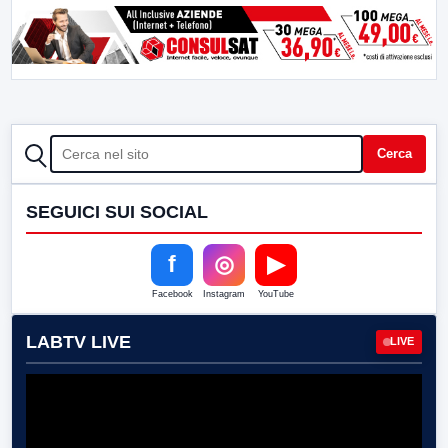
CERCA
Cerca
SEGUICI SUI SOCIAL
f
◎
▶
Facebook
Instagram
YouTube
LABTV LIVE
LIVE