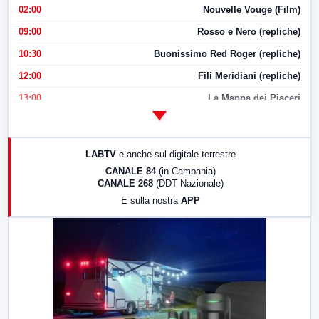
02:00
Nouvelle Vouge (Film)
09:00
Rosso e Nero (repliche)
10:30
Buonissimo Red Roger (repliche)
12:00
Fili Meridiani (repliche)
13:00
La Mappa dei Piaceri
14:00
LabNews
17:00
LabNews (replica)
LABTV
e anche sul digitale terrestre
18:30
Di Faccia e di Profilo (repliche)
CANALE 84
(in Campania)
CANALE 268
(DDT Nazionale)
19:30
LabNews (Diretta)
E sulla nostra
APP
21:00
Free Sport
23:00
LabNews (replica)