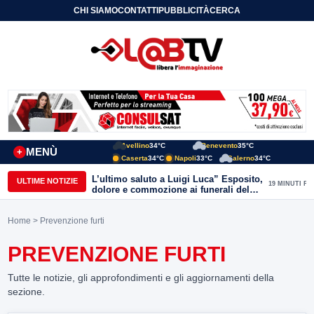
CHI SIAMO
CONTATTI
PUBBLICITÀ
CERCA
Avellino
34°C
Benevento
35°C
MENÙ
+
Caserta
34°C
Napoli
33°C
Salerno
34°C
L’ultimo saluto a Luigi Luca” Esposito,
ULTIME NOTIZIE
19 MINUTI FA
dolore e commozione ai funerali del
giornalista ucciso
Home
> Prevenzione furti
PREVENZIONE FURTI
Tutte le notizie, gli approfondimenti e gli aggiornamenti della
sezione.