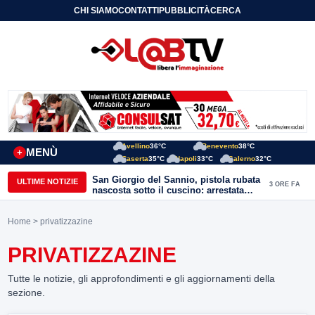
CHI SIAMO
CONTATTI
PUBBLICITÀ
CERCA
Avellino
36°C
Benevento
38°C
MENÙ
+
Caserta
35°C
Napoli
33°C
Salerno
32°C
San Giorgio del Sannio, pistola rubata
ULTIME NOTIZIE
3 ORE FA
nascosta sotto il cuscino: arrestata
51enne
Home
> privatizzazine
PRIVATIZZAZINE
Tutte le notizie, gli approfondimenti e gli aggiornamenti della
sezione.