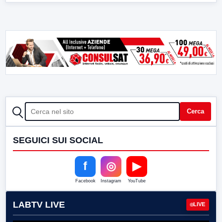
CERCA
Cerca
SEGUICI SUI SOCIAL
f
◎
▶
Facebook
Instagram
YouTube
LABTV LIVE
LIVE