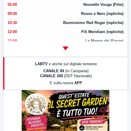
02:00
Nouvelle Vouge (Film)
09:00
Rosso e Nero (repliche)
10:30
Buonissimo Red Roger (repliche)
12:00
Fili Meridiani (repliche)
13:00
La Mappa dei Piaceri
14:00
LabNews
17:00
LabNews (replica)
LABTV
e anche sul digitale terrestre
18:30
Di Faccia e di Profilo (repliche)
CANALE 84
(in Campania)
CANALE 268
(DDT Nazionale)
19:30
LabNews (Diretta)
E sulla nostra
APP
21:00
Free Sport
23:00
LabNews (replica)