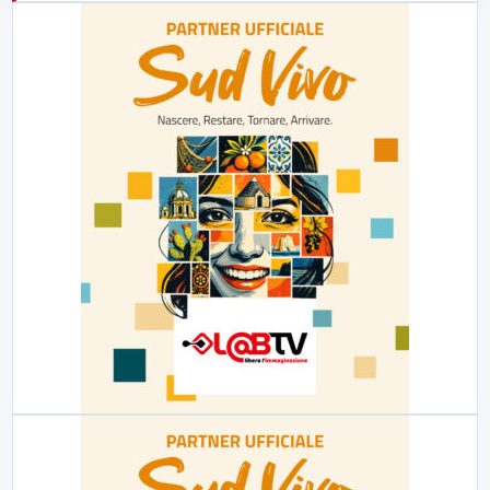
23:00
LabNews (replica)