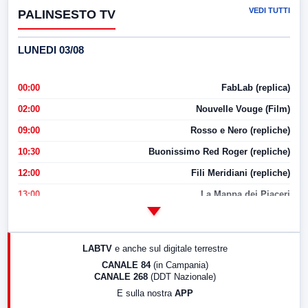
VEDI TUTTI
PALINSESTO TV
LUNEDI 03/08
00:00
FabLab (replica)
02:00
Nouvelle Vouge (Film)
09:00
Rosso e Nero (repliche)
10:30
Buonissimo Red Roger (repliche)
12:00
Fili Meridiani (repliche)
13:00
La Mappa dei Piaceri
14:00
LabNews
17:00
LabNews (replica)
LABTV
e anche sul digitale terrestre
18:30
Di Faccia e di Profilo (repliche)
CANALE 84
(in Campania)
CANALE 268
(DDT Nazionale)
19:30
LabNews (Diretta)
E sulla nostra
APP
21:00
Free Sport