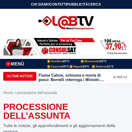
CHI SIAMO
CONTATTI
PUBBLICITÀ
CERCA
Avellino
28°C
Benevento
25°C
MENÙ
+
Caserta
29°C
Napoli
29°C
Salerno
31°C
Fiume Calore, schiuma e moria di
ULTIME NOTIZIE
10 ORE FA
pesci: Borrelli interroga i Ministri.
“Benevento paga l’assenza del
depuratore
Home
> processione dell’assunta
PROCESSIONE
DELL’ASSUNTA
Tutte le notizie, gli approfondimenti e gli aggiornamenti della
sezione.