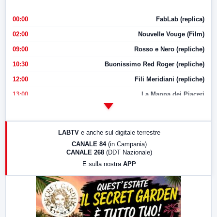
00:00
FabLab (replica)
02:00
Nouvelle Vouge (Film)
09:00
Rosso e Nero (repliche)
10:30
Buonissimo Red Roger (repliche)
12:00
Fili Meridiani (repliche)
13:00
La Mappa dei Piaceri
14:00
LabNews
17:00
LabNews (replica)
LABTV
e anche sul digitale terrestre
18:30
Di Faccia e di Profilo (repliche)
CANALE 84
(in Campania)
CANALE 268
(DDT Nazionale)
19:30
LabNews (Diretta)
E sulla nostra
APP
21:00
Free Sport
23:00
LabNews (replica)