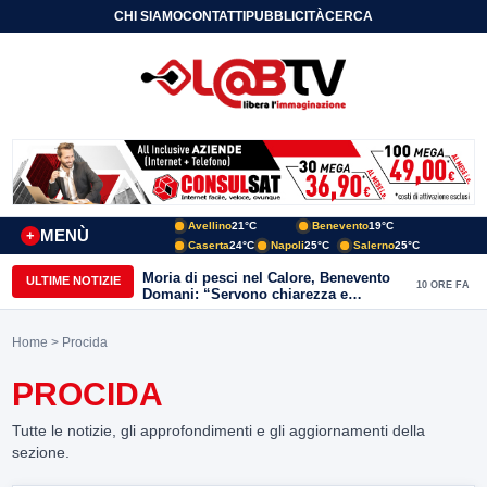
CHI SIAMO
CONTATTI
PUBBLICITÀ
CERCA
Avellino
21°C
Benevento
19°C
MENÙ
+
Caserta
24°C
Napoli
25°C
Salerno
25°C
Moria di pesci nel Calore, Benevento
ULTIME NOTIZIE
10 ORE FA
Domani: “Servono chiarezza e
approfondimenti sulla gestione
ambientale”
Home
> Procida
PROCIDA
Tutte le notizie, gli approfondimenti e gli aggiornamenti della
sezione.