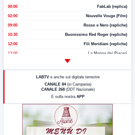
00:00
FabLab (replica)
02:00
Nouvelle Vouge (Film)
09:00
Rosso e Nero (repliche)
10:30
Buonissimo Red Roger (repliche)
12:00
Fili Meridiani (repliche)
13:00
La Mappa dei Piaceri
14:00
LabNews
17:00
LabNews (replica)
LABTV
e anche sul digitale terrestre
18:30
Di Faccia e di Profilo (repliche)
CANALE 84
(in Campania)
CANALE 268
(DDT Nazionale)
19:30
LabNews (Diretta)
E sulla nostra
APP
21:00
Free Sport
23:00
LabNews (replica)