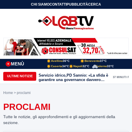
CHI SIAMO
CONTATTI
PUBBLICITÀ
CERCA
Avellino
36°C
Benevento
37°C
MENÙ
+
Caserta
34°C
Napoli
32°C
Salerno
33°C
Servizio idrico,PD Sannio: «La sfida è
ULTIME NOTIZIE
37 MINUTI FA
garantire una governance davvero
pubblica»
Home
> proclami
PROCLAMI
Tutte le notizie, gli approfondimenti e gli aggiornamenti della
sezione.