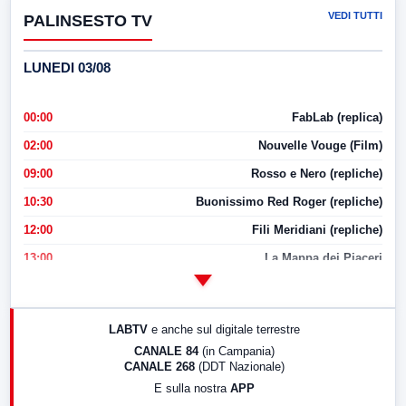
VEDI TUTTI
PALINSESTO TV
LUNEDI 03/08
00:00
FabLab (replica)
02:00
Nouvelle Vouge (Film)
09:00
Rosso e Nero (repliche)
10:30
Buonissimo Red Roger (repliche)
12:00
Fili Meridiani (repliche)
13:00
La Mappa dei Piaceri
14:00
LabNews
17:00
LabNews (replica)
LABTV
e anche sul digitale terrestre
18:30
Di Faccia e di Profilo (repliche)
CANALE 84
(in Campania)
CANALE 268
(DDT Nazionale)
19:30
LabNews (Diretta)
E sulla nostra
APP
21:00
Free Sport