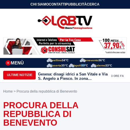
CHI SIAMO
CONTATTI
PUBBLICITÀ
CERCA
Avellino
34°C
Benevento
36°C
MENÙ
+
Caserta
35°C
Napoli
33°C
Salerno
33°C
Gesesa: disagi idrici a San Vitale e Via
ULTIME NOTIZIE
3 ORE FA
S. Angelo a Piesco. In zona
posizionata l’autobotte
Home
> Procura della repubblica di Benevento
PROCURA DELLA
REPUBBLICA DI
BENEVENTO