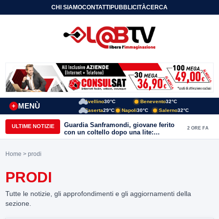
CHI SIAMO
CONTATTI
PUBBLICITÀ
CERCA
Avellino
30°C
Benevento
32°C
MENÙ
+
Caserta
29°C
Napoli
30°C
Salerno
32°C
Guardia Sanframondi, giovane ferito
ULTIME NOTIZIE
2 ORE FA
con un coltello dopo una lite:
individuato il presunto autore
Home
> prodi
PRODI
Tutte le notizie, gli approfondimenti e gli aggiornamenti della
sezione.