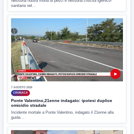
Nessuna nuova moria di pesci e nessuna criticità igienico-
sanitaria nel...
▶
7 AGOSTO 2026
CRONACA
Ponte Valentino,21enne indagato: ipotesi duplice
omicidio stradale
Incidente mortale a Ponte Valentino, indagato il 21enne alla
guida...