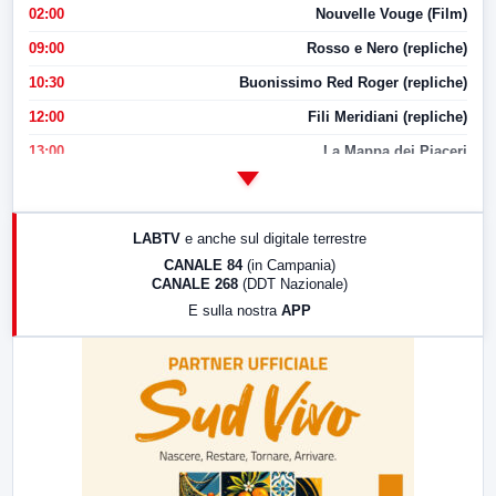
02:00
Nouvelle Vouge (Film)
09:00
Rosso e Nero (repliche)
10:30
Buonissimo Red Roger (repliche)
12:00
Fili Meridiani (repliche)
13:00
La Mappa dei Piaceri
14:00
LabNews
17:00
LabNews (replica)
LABTV
e anche sul digitale terrestre
18:30
Di Faccia e di Profilo (repliche)
CANALE 84
(in Campania)
CANALE 268
(DDT Nazionale)
19:30
LabNews (Diretta)
E sulla nostra
APP
21:00
Free Sport
23:00
LabNews (replica)