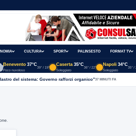
NOMIA
CULTURA
SPORT
PALINSESTO
FORMAT TV
Benevento
37°C
Caserta
35°C
Napoli
34°C
39° / 19°
36° / 22°
35° /
Poco nuvoloso
Soleggiato
Soleggiato
ilastro del sistema: Governo rafforzi organico”
37 MINUTI FA
ione.