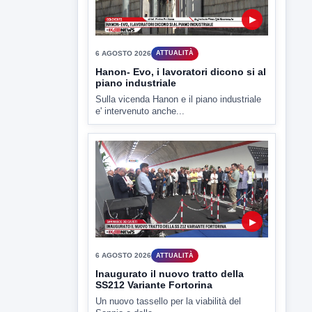
6 AGOSTO 2026
ATTUALITÀ
Tirata del Carro ancora in forse,
D'Ambrosio: continuiamo a lavorare
L'assessore comunale alla Cultura di
Mirabella Eclano, Raffaella Rita
D'Ambrosio,...
▶
6 AGOSTO 2026
ATTUALITÀ
Hanon- Evo, i lavoratori dicono si al
piano industriale
Sulla vicenda Hanon e il piano industriale
e' intervenuto anche...