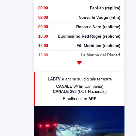
00:00
FabLab (replica)
02:00
Nouvelle Vouge (Film)
09:00
Rosso e Nero (repliche)
10:30
Buonissimo Red Roger (repliche)
12:00
Fili Meridiani (repliche)
13:00
La Mappa dei Piaceri
14:00
LabNews
17:00
LabNews (replica)
LABTV
e anche sul digitale terrestre
18:30
Di Faccia e di Profilo (repliche)
CANALE 84
(in Campania)
CANALE 268
(DDT Nazionale)
19:30
LabNews (Diretta)
E sulla nostra
APP
21:00
Free Sport
23:00
LabNews (replica)