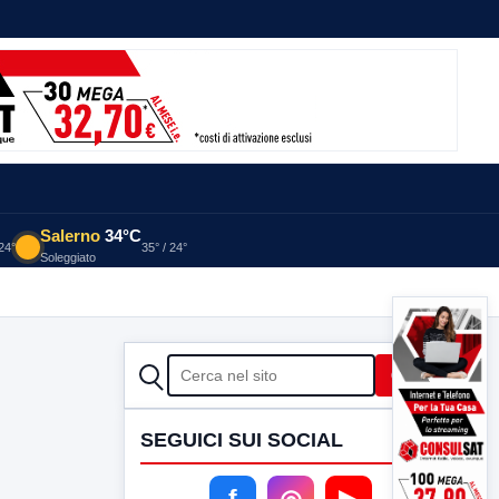
Salerno
34°C
 24°
35° / 24°
Soleggiato
CERCA
Cerca
SEGUICI SUI SOCIAL
f
◎
▶