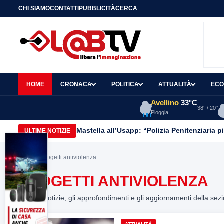
CHI SIAMO
CONTATTI
PUBBLICITÀ
CERCA
HOME
CRONACA
POLITICA
ATTUALITÀ
ECO
Avellino
33°C
38° / 20°
Pioggia
Mastella all’Usapp: “Polizia Penitenziaria p
ULTIME NOTIZIE
Home
> progetti antiviolenza
PROGETTI ANTIVIOLENZA
Tutte le notizie, gli approfondimenti e gli aggiornamenti della sez