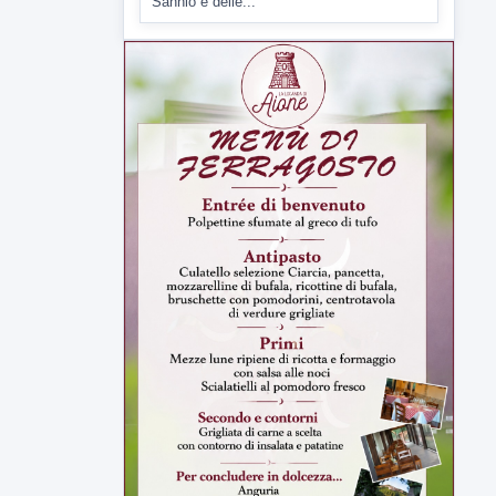
▶
6 AGOSTO 2026
ATTUALITÀ
Inaugurato il nuovo tratto della
SS212 Variante Fortorina
Un nuovo tassello per la viabilità del
Sannio e delle...