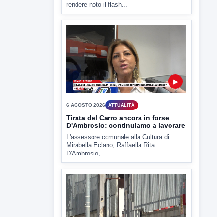
TUTTI I VIDEO
▶
6 AGOSTO 2026
ATTUALITÀ
Miasmi, Comitati dal Prefetto: non
lasciateci soli
Comitati dal Prefetto Moscarella. Oltre a
rendere noto il flash...
▶