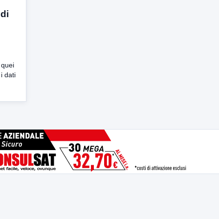
di
 quei
 dati