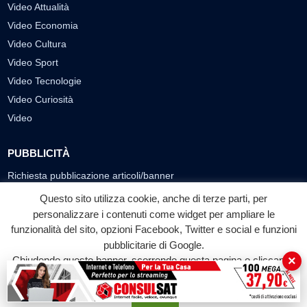
Video Attualità
Video Economia
Video Cultura
Video Sport
Video Tecnologie
Video Curiosità
Video
PUBBLICITÀ
Richiesta pubblicazione articoli/banner
Questo sito utilizza cookie, anche di terze parti, per
SEGUICI SUI SOCIAL
personalizzare i contenuti come widget per ampliare le
funzionalità del sito, opzioni Facebook, Twitter e social e funzioni
f
◎
▶
pubblicitarie di Google.
Facebook
Instagram
YouTube
×
Chiudendo questo banner, scorrendo questa pagina o cliccando
su qualunque suo elemento acconsenti all'uso dei cookie.
© 2026 LABTV - Tutti i diritti riservati
Accetta