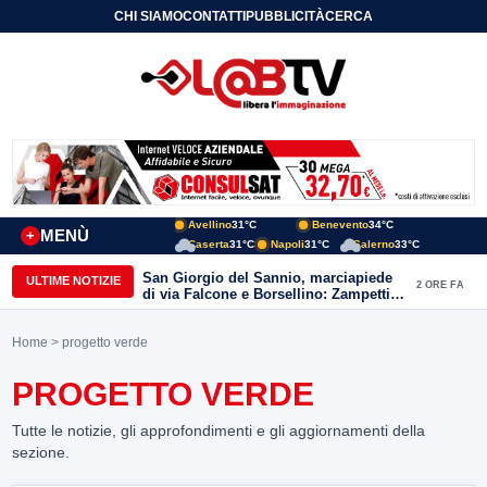
CHI SIAMO
CONTATTI
PUBBLICITÀ
CERCA
Avellino
31°C
Benevento
34°C
MENÙ
+
Caserta
31°C
Napoli
31°C
Salerno
33°C
San Giorgio del Sannio, marciapiede
ULTIME NOTIZIE
2 ORE FA
di via Falcone e Borsellino: Zampetti e
Lombardi replicano alle polemiche
Home
> progetto verde
PROGETTO VERDE
Tutte le notizie, gli approfondimenti e gli aggiornamenti della
sezione.