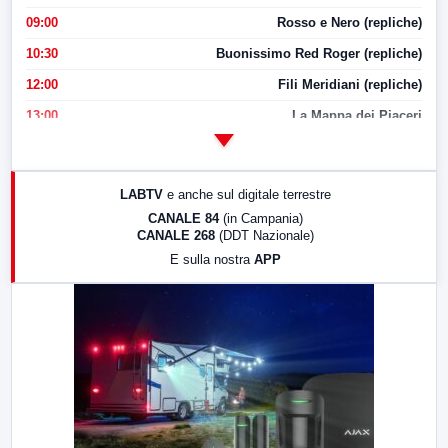
09:00
Rosso e Nero (repliche)
10:30
Buonissimo Red Roger (repliche)
12:00
Fili Meridiani (repliche)
13:00
La Mappa dei Piaceri
14:00
LabNews
17:00
LabNews (replica)
LABTV
e anche sul digitale terrestre
18:30
Di Faccia e di Profilo (repliche)
CANALE 84
(in Campania)
CANALE 268
(DDT Nazionale)
19:30
LabNews (Diretta)
E sulla nostra
APP
21:00
Free Sport
23:00
LabNews (replica)