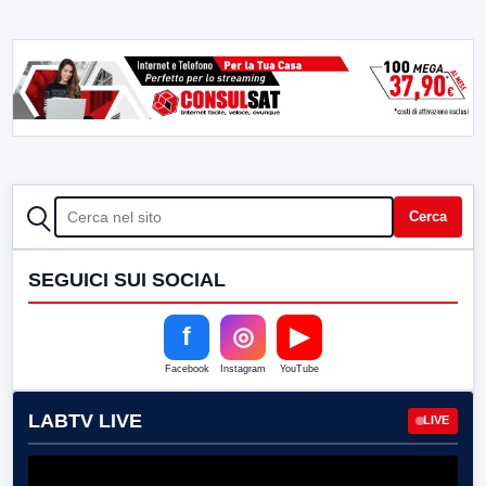
CERCA
Cerca
SEGUICI SUI SOCIAL
f
◎
▶
Facebook
Instagram
YouTube
LABTV LIVE
LIVE