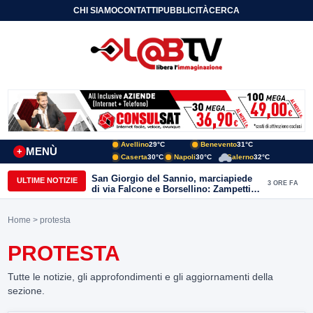
CHI SIAMO
CONTATTI
PUBBLICITÀ
CERCA
Avellino
29°C
Benevento
31°C
MENÙ
+
Caserta
30°C
Napoli
30°C
Salerno
32°C
San Giorgio del Sannio, marciapiede
ULTIME NOTIZIE
3 ORE FA
di via Falcone e Borsellino: Zampetti e
Lombardi replicano alle polemiche
Home
> protesta
PROTESTA
Tutte le notizie, gli approfondimenti e gli aggiornamenti della
sezione.