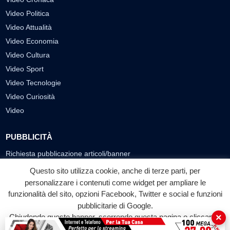
Video Politica
Video Attualità
Video Economia
Video Cultura
Video Sport
Video Tecnologie
Video Curiosità
Video
PUBBLICITÀ
Richiesta pubblicazione articoli/banner
Questo sito utilizza cookie, anche di terze parti, per
SEGUICI SUI SOCIAL
personalizzare i contenuti come widget per ampliare le
funzionalità del sito, opzioni Facebook, Twitter e social e funzioni
f
◎
▶
pubblicitarie di Google.
Facebook
Instagram
YouTube
×
Chiudendo questo banner, scorrendo questa pagina o cliccando
su qualunque suo elemento acconsenti all'uso dei cookie.