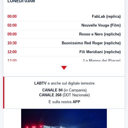
LUNEDI 03/08
00:00
FabLab (replica)
02:00
Nouvelle Vouge (Film)
09:00
Rosso e Nero (repliche)
10:30
Buonissimo Red Roger (repliche)
12:00
Fili Meridiani (repliche)
13:00
La Mappa dei Piaceri
14:00
LabNews
17:00
LabNews (replica)
LABTV
e anche sul digitale terrestre
18:30
Di Faccia e di Profilo (repliche)
CANALE 84
(in Campania)
CANALE 268
(DDT Nazionale)
19:30
LabNews (Diretta)
E sulla nostra
APP
21:00
Free Sport
23:00
LabNews (replica)