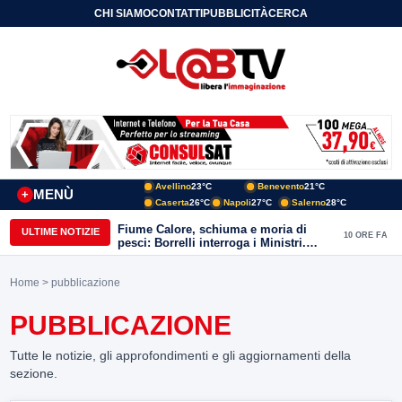
CHI SIAMO
CONTATTI
PUBBLICITÀ
CERCA
Avellino
23°C
Benevento
21°C
MENÙ
+
Caserta
26°C
Napoli
27°C
Salerno
28°C
Fiume Calore, schiuma e moria di
ULTIME NOTIZIE
10 ORE FA
pesci: Borrelli interroga i Ministri.
“Benevento paga l’assenza del
depuratore
Home
> pubblicazione
PUBBLICAZIONE
Tutte le notizie, gli approfondimenti e gli aggiornamenti della
sezione.