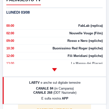
LUNEDI 03/08
00:00
FabLab (replica)
02:00
Nouvelle Vouge (Film)
09:00
Rosso e Nero (repliche)
10:30
Buonissimo Red Roger (repliche)
12:00
Fili Meridiani (repliche)
13:00
La Mappa dei Piaceri
14:00
LabNews
17:00
LabNews (replica)
LABTV
e anche sul digitale terrestre
18:30
Di Faccia e di Profilo (repliche)
CANALE 84
(in Campania)
CANALE 268
(DDT Nazionale)
19:30
LabNews (Diretta)
E sulla nostra
APP
21:00
Free Sport
23:00
LabNews (replica)