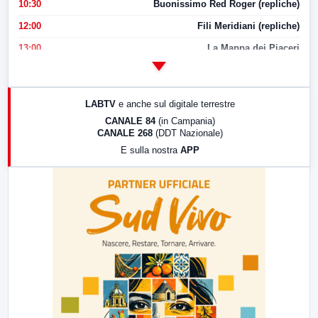
10:30
Buonissimo Red Roger (repliche)
12:00
Fili Meridiani (repliche)
13:00
La Mappa dei Piaceri
14:00
LabNews
17:00
LabNews (replica)
LABTV
e anche sul digitale terrestre
18:30
Di Faccia e di Profilo (repliche)
CANALE 84
(in Campania)
CANALE 268
(DDT Nazionale)
19:30
LabNews (Diretta)
E sulla nostra
APP
21:00
Free Sport
23:00
LabNews (replica)