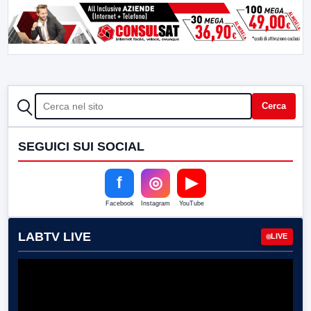
CERCA
Cerca
SEGUICI SUI SOCIAL
f
◎
▶
Facebook
Instagram
YouTube
LABTV LIVE
LIVE