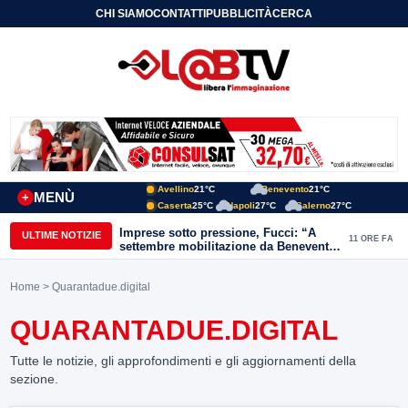
CHI SIAMO
CONTATTI
PUBBLICITÀ
CERCA
Avellino
21°C
Benevento
21°C
MENÙ
+
Caserta
25°C
Napoli
27°C
Salerno
27°C
Imprese sotto pressione, Fucci: “A
ULTIME NOTIZIE
11 ORE FA
settembre mobilitazione da Benevento
e Avellino”
Home
> Quarantadue.digital
QUARANTADUE.DIGITAL
Tutte le notizie, gli approfondimenti e gli aggiornamenti della
sezione.