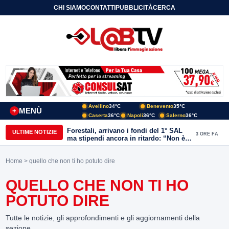
CHI SIAMO
CONTATTI
PUBBLICITÀ
CERCA
Avellino
34°C
Benevento
35°C
MENÙ
+
Caserta
36°C
Napoli
36°C
Salerno
36°C
Forestali, arrivano i fondi del 1° SAL
ULTIME NOTIZIE
3 ORE FA
ma stipendi ancora in ritardo: “Non è
più sostenibile”
Home
> quello che non ti ho potuto dire
QUELLO CHE NON TI HO
POTUTO DIRE
Tutte le notizie, gli approfondimenti e gli aggiornamenti della
sezione.