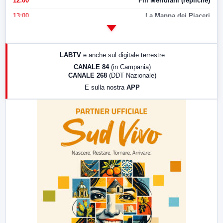
12:00
Fili Meridiani (repliche)
13:00
La Mappa dei Piaceri
14:00
LabNews
17:00
LabNews (replica)
LABTV
e anche sul digitale terrestre
18:30
Di Faccia e di Profilo (repliche)
CANALE 84
(in Campania)
CANALE 268
(DDT Nazionale)
19:30
LabNews (Diretta)
E sulla nostra
APP
21:00
Free Sport
23:00
LabNews (replica)