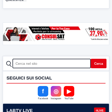
CERCA
Cerca
SEGUICI SUI SOCIAL
f
◎
▶
Facebook
Instagram
YouTube
LABTV LIVE
LIVE