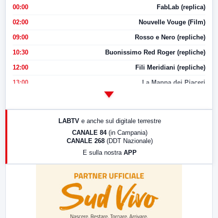
00:00
FabLab (replica)
02:00
Nouvelle Vouge (Film)
09:00
Rosso e Nero (repliche)
10:30
Buonissimo Red Roger (repliche)
12:00
Fili Meridiani (repliche)
13:00
La Mappa dei Piaceri
14:00
LabNews
17:00
LabNews (replica)
LABTV
e anche sul digitale terrestre
18:30
Di Faccia e di Profilo (repliche)
CANALE 84
(in Campania)
CANALE 268
(DDT Nazionale)
19:30
LabNews (Diretta)
E sulla nostra
APP
21:00
Free Sport
23:00
LabNews (replica)