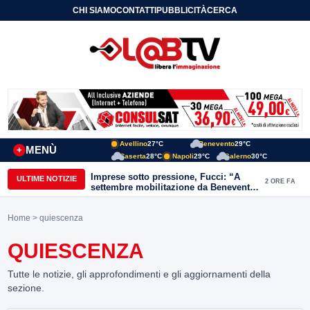
CHI SIAMO
CONTATTI
PUBBLICITÀ
CERCA
Avellino
27°C
Benevento
29°C
MENÙ
+
Caserta
28°C
Napoli
29°C
Salerno
30°C
Imprese sotto pressione, Fucci: “A
ULTIME NOTIZIE
2 ORE FA
settembre mobilitazione da Benevento
e Avellino”
Home
> quiescenza
QUIESCENZA
Tutte le notizie, gli approfondimenti e gli aggiornamenti della
sezione.