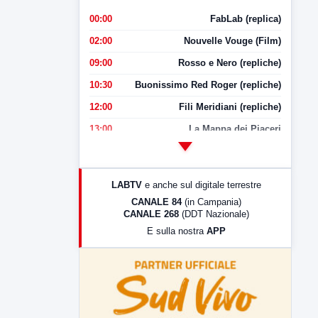
00:00
FabLab (replica)
02:00
Nouvelle Vouge (Film)
09:00
Rosso e Nero (repliche)
10:30
Buonissimo Red Roger (repliche)
12:00
Fili Meridiani (repliche)
13:00
La Mappa dei Piaceri
14:00
LabNews
17:00
LabNews (replica)
LABTV
e anche sul digitale terrestre
18:30
Di Faccia e di Profilo (repliche)
CANALE 84
(in Campania)
CANALE 268
(DDT Nazionale)
19:30
LabNews (Diretta)
E sulla nostra
APP
21:00
Free Sport
23:00
LabNews (replica)