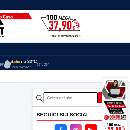
Salerno
32°C
 26°
33° / 26°
Poco nuvoloso
CERCA
Cerca
SEGUICI SUI SOCIAL
f
◎
▶