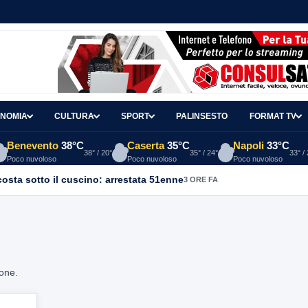
NOMIA
CULTURA
SPORT
PALINSESTO
FORMAT TV
Benevento
38°C
Caserta
35°C
Napoli
33°C
38° / 20°
35° / 24°
33° /
Poco nuvoloso
Poco nuvoloso
Poco nuvoloso
osta sotto il cuscino: arrestata 51enne
3 ORE FA
ione.