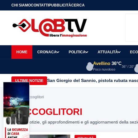
CHI SIAMO
CONTATTI
PUBBLICITÀ
CERCA
HOME
CRONACA
POLITICA
ATTUALITÀ
ECO
Avellino
36°C
36° / 20°
Poco nuvoloso
San Giorgio del Sannio, pistola rubata nasc
ULTIME NOTIZIE
Home
> raccoglitori
RACCOGLITORI
Tutte le notizie, gli approfondimenti e gli aggiornamenti della sez