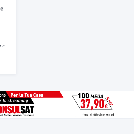
 e
o e