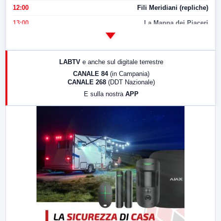
12:00
Fili Meridiani (repliche)
13:00
La Mappa dei Piaceri
14:00
LabNews
17:00
LabNews (replica)
LABTV
e anche sul digitale terrestre
18:30
Di Faccia e di Profilo (repliche)
CANALE 84
(in Campania)
CANALE 268
(DDT Nazionale)
19:30
LabNews (Diretta)
E sulla nostra
APP
21:00
Free Sport
23:00
LabNews (replica)