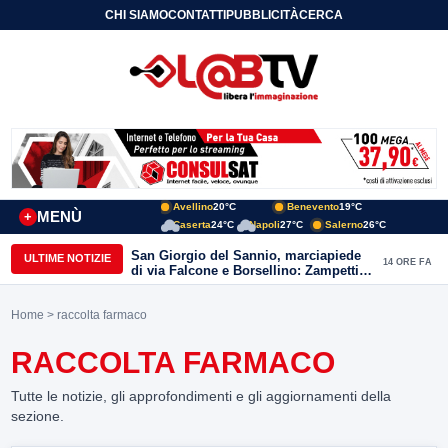
CHI SIAMO
CONTATTI
PUBBLICITÀ
CERCA
Avellino
20°C
Benevento
19°C
MENÙ
+
Caserta
24°C
Napoli
27°C
Salerno
26°C
San Giorgio del Sannio, marciapiede
ULTIME NOTIZIE
14 ORE FA
di via Falcone e Borsellino: Zampetti e
Lombardi replicano alle polemiche
Home
> raccolta farmaco
RACCOLTA FARMACO
Tutte le notizie, gli approfondimenti e gli aggiornamenti della
sezione.