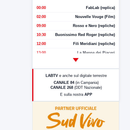
00:00
FabLab (replica)
02:00
Nouvelle Vouge (Film)
09:00
Rosso e Nero (repliche)
10:30
Buonissimo Red Roger (repliche)
12:00
Fili Meridiani (repliche)
13:00
La Mappa dei Piaceri
14:00
LabNews
17:00
LabNews (replica)
LABTV
e anche sul digitale terrestre
18:30
Di Faccia e di Profilo (repliche)
CANALE 84
(in Campania)
CANALE 268
(DDT Nazionale)
19:30
LabNews (Diretta)
E sulla nostra
APP
21:00
Free Sport
23:00
LabNews (replica)