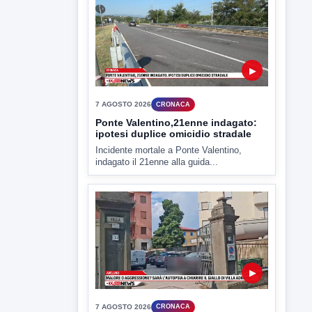
7 AGOSTO 2026
CRONACA
Ponte Valentino,21enne indagato:
ipotesi duplice omicidio stradale
Incidente mortale a Ponte Valentino,
indagato il 21enne alla guida...
▶
7 AGOSTO 2026
CRONACA
Malore o aggressione? Sarà
l'autopsia a chiarire il giallo di Villa
Adriana
Sarà affidato con ogni probabilità all'inizio
della prossima settimana l'incarico...