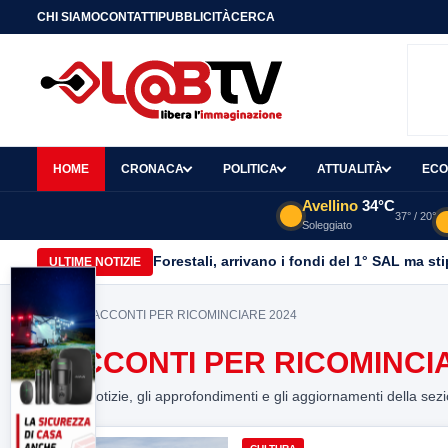
CHI SIAMO
CONTATTI
PUBBLICITÀ
CERCA
HOME
CRONACA
POLITICA
ATTUALITÀ
ECO
Avellino
34°C
37° / 20°
Soleggiato
Forestali, arrivano i fondi del 1° SAL ma st
ULTIME NOTIZIE
Home
> RACCONTI PER RICOMINCIARE 2024
RACCONTI PER RICOMINCI
Tutte le notizie, gli approfondimenti e gli aggiornamenti della sez