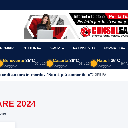
NOMIA
CULTURA
SPORT
PALINSESTO
FORMAT TV
Benevento
35°C
Caserta
36°C
Napoli
36°C
38° / 18°
39° / 23°
36° /
Soleggiato
Soleggiato
Soleggiato
ipendi ancora in ritardo: “Non è più sostenibile”
3 ORE FA
ARE 2024
ione.