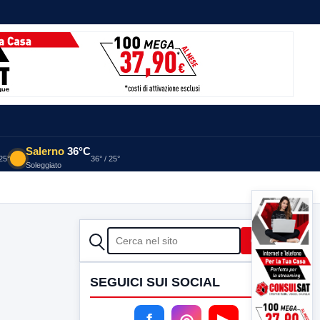
Salerno
36°C
 25°
36° / 25°
Soleggiato
CERCA
Cerca
SEGUICI SUI SOCIAL
f
◎
▶