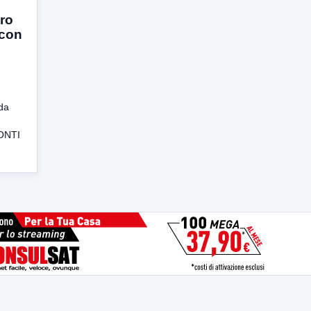
tro
 con
da
CONTI