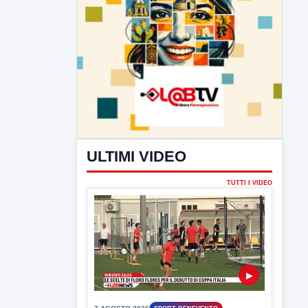
ULTIMI VIDEO
TUTTI I VIDEO
▶
7 AGOSTO 2026
SPORT BENEVENTO
Benevento Calcio: Le scelte di
Floro Flores per il debutto di Coppa
Italia
Il Benevento è pronto al debutto di Coppa
Italia. Scelte...