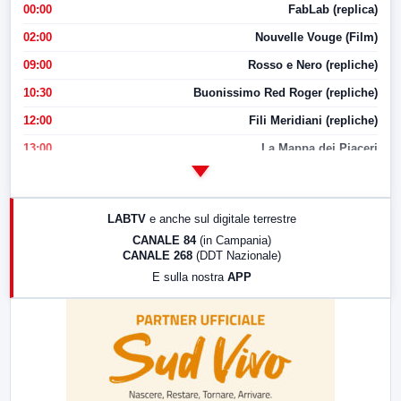
00:00
FabLab (replica)
02:00
Nouvelle Vouge (Film)
09:00
Rosso e Nero (repliche)
10:30
Buonissimo Red Roger (repliche)
12:00
Fili Meridiani (repliche)
13:00
La Mappa dei Piaceri
14:00
LabNews
17:00
LabNews (replica)
LABTV
e anche sul digitale terrestre
18:30
Di Faccia e di Profilo (repliche)
CANALE 84
(in Campania)
CANALE 268
(DDT Nazionale)
19:30
LabNews (Diretta)
E sulla nostra
APP
21:00
Free Sport
23:00
LabNews (replica)