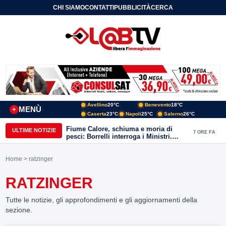
CHI SIAMO
CONTATTI
PUBBLICITÀ
CERCA
Avellino
20°C
Benevento
18°C
MENÙ
+
Caserta
23°C
Napoli
25°C
Salerno
26°C
Fiume Calore, schiuma e moria di
ULTIME NOTIZIE
7 ORE FA
pesci: Borrelli interroga i Ministri.
“Benevento paga l’assenza del
depuratore
Home
> ratzinger
RATZINGER
Tutte le notizie, gli approfondimenti e gli aggiornamenti della
sezione.