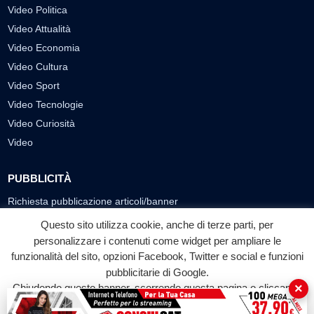
Video Politica
Video Attualità
Video Economia
Video Cultura
Video Sport
Video Tecnologie
Video Curiosità
Video
PUBBLICITÀ
Richiesta pubblicazione articoli/banner
Questo sito utilizza cookie, anche di terze parti, per
SEGUICI SUI SOCIAL
personalizzare i contenuti come widget per ampliare le
f
◎
▶
funzionalità del sito, opzioni Facebook, Twitter e social e funzioni
pubblicitarie di Google.
Facebook
Instagram
YouTube
×
Chiudendo questo banner, scorrendo questa pagina o cliccando
su qualunque suo elemento acconsenti all'uso dei cookie.