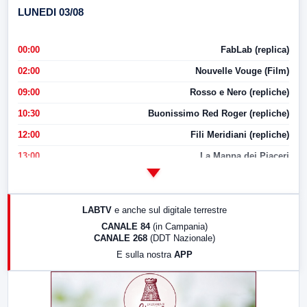
LUNEDI 03/08
00:00
FabLab (replica)
02:00
Nouvelle Vouge (Film)
09:00
Rosso e Nero (repliche)
10:30
Buonissimo Red Roger (repliche)
12:00
Fili Meridiani (repliche)
13:00
La Mappa dei Piaceri
14:00
LabNews
17:00
LabNews (replica)
LABTV
e anche sul digitale terrestre
18:30
Di Faccia e di Profilo (repliche)
CANALE 84
(in Campania)
CANALE 268
(DDT Nazionale)
19:30
LabNews (Diretta)
E sulla nostra
APP
21:00
Free Sport
23:00
LabNews (replica)