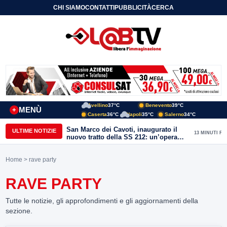
CHI SIAMO
CONTATTI
PUBBLICITÀ
CERCA
Avellino
37°C
Benevento
39°C
MENÙ
+
Caserta
36°C
Napoli
35°C
Salerno
34°C
San Marco dei Cavoti, inaugurato il
ULTIME NOTIZIE
13 MINUTI FA
nuovo tratto della SS 212: un’opera
strategica per il Fortore
Home
> rave party
RAVE PARTY
Tutte le notizie, gli approfondimenti e gli aggiornamenti della
sezione.