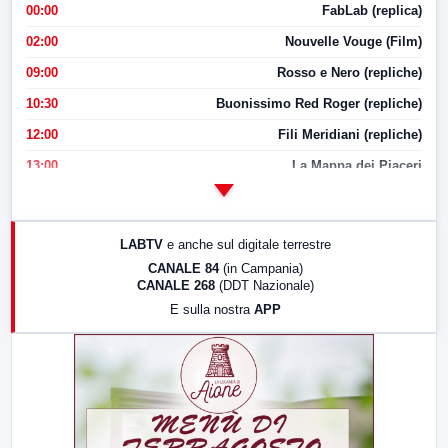
00:00
FabLab (replica)
02:00
Nouvelle Vouge (Film)
09:00
Rosso e Nero (repliche)
10:30
Buonissimo Red Roger (repliche)
12:00
Fili Meridiani (repliche)
13:00
La Mappa dei Piaceri
14:00
LabNews
17:00
LabNews (replica)
LABTV
e anche sul digitale terrestre
18:30
Di Faccia e di Profilo (repliche)
CANALE 84
(in Campania)
CANALE 268
(DDT Nazionale)
19:30
LabNews (Diretta)
E sulla nostra
APP
21:00
Free Sport
23:00
LabNews (replica)