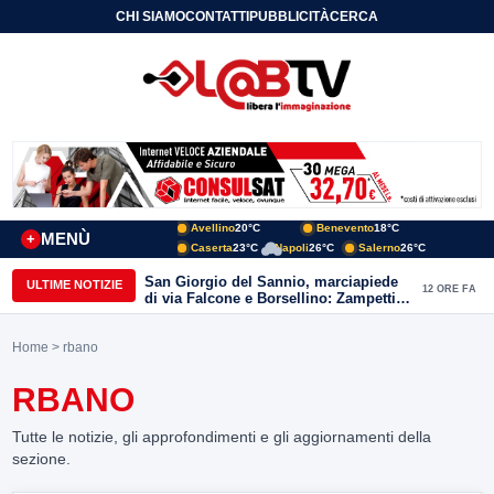
CHI SIAMO
CONTATTI
PUBBLICITÀ
CERCA
Avellino
20°C
Benevento
18°C
MENÙ
+
Caserta
23°C
Napoli
26°C
Salerno
26°C
San Giorgio del Sannio, marciapiede
ULTIME NOTIZIE
12 ORE FA
di via Falcone e Borsellino: Zampetti e
Lombardi replicano alle polemiche
Home
> rbano
RBANO
Tutte le notizie, gli approfondimenti e gli aggiornamenti della
sezione.