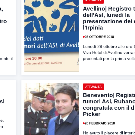
ATTUALITÀ
a,
Avellino| Registro 
dell’Asl, lunedì la
tro
presentazione dei 
l’Irpinia
25 OTTOBRE 2018
Lunedì 29 ottobre alle ore 
Viva Hotel di Avellino verr
mente il
presentati per la prima volta
ATTUALITÀ
Benevento| Regist
sl
tumori Asl, Rubano
congratula con il d
Picker
ne.
20 FEBBRAIO 2018
ri
Ho avuto il piacere di interl