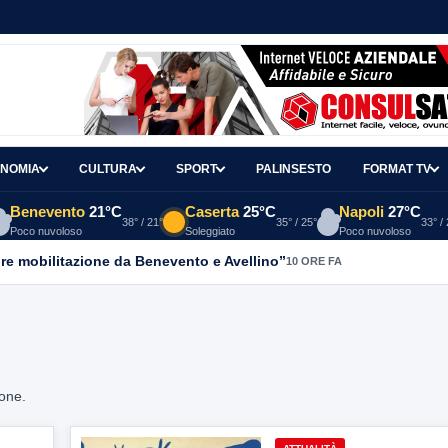
NOMIA
CULTURA
SPORT
PALINSESTO
FORMAT TV
Benevento
21°C
Caserta
25°C
Napoli
27°C
38° / 21°
35° / 25°
33° /
Poco nuvoloso
Soleggiato
Poco nuvoloso
re mobilitazione da Benevento e Avellino”
10 ORE FA
ione.