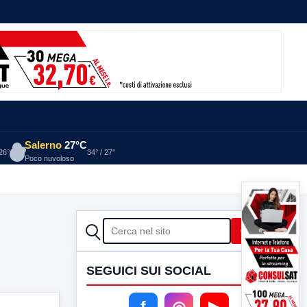
Salerno
27°C
 26°
34° / 27°
Poco nuvoloso
CERCA
Cerca
SEGUICI SUI SOCIAL
f
◎
▶