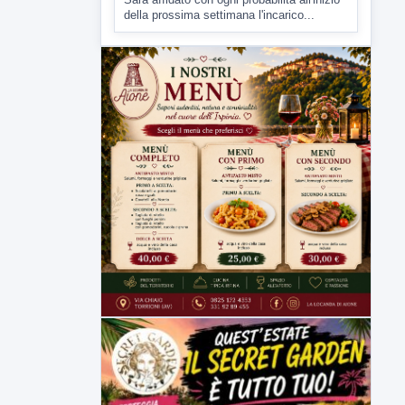
7 AGOSTO 2026
CRONACA
Malore o aggressione? Sarà
l'autopsia a chiarire il giallo di Villa
Adriana
Sarà affidato con ogni probabilità all'inizio
della prossima settimana l'incarico...