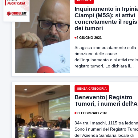
POLITICA
Inquinamento in Irpini
Ciampi (M5S): si attivi
concretamente il regis
dei tumori
4 GIUGNO 2021
Si agisca immediatamente sulla
rimozione delle cause
dell’inquinamento e si attivi real
registro tumori. Lo dichiara il...
SENZA CATEGORIA
Benevento| Registro
Tumori, i numeri dell’A
21 FEBBRAIO 2018
344 tra i maschi, 1115 tra ledon
Sono i numeri del Registro Tumo
dell’Azienda Sanitaria locale di