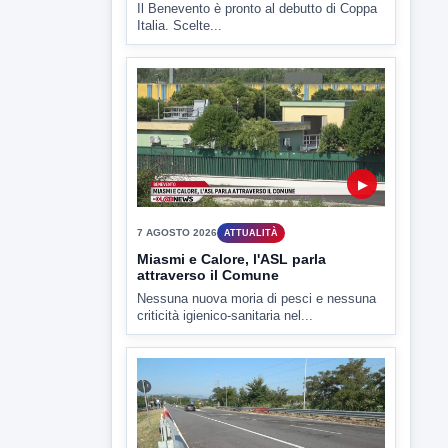
▶
7 AGOSTO 2026
SPORT BENEVENTO
Benevento Calcio: Le scelte di
Floro Flores per il debutto di Coppa
Italia
Il Benevento è pronto al debutto di Coppa
Italia. Scelte...
▶
7 AGOSTO 2026
ATTUALITÀ
Miasmi e Calore, l'ASL parla
attraverso il Comune
Nessuna nuova moria di pesci e nessuna
criticità igienico-sanitaria nel...