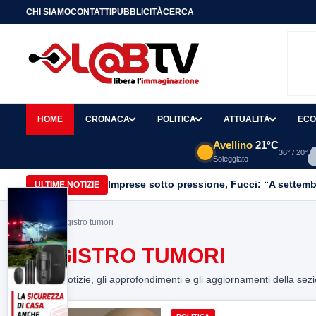
CHI SIAMO
CONTATTI
PUBBLICITÀ
CERCA
HOME
CRONACA
POLITICA
ATTUALITÀ
ECO
Avellino
21°C
36° / 20°
Soleggiato
Imprese sotto pressione, Fucci: “A settemb
ULTIME NOTIZIE
Home
> registro tumori
REGISTRO TUMORI
Tutte le notizie, gli approfondimenti e gli aggiornamenti della sez