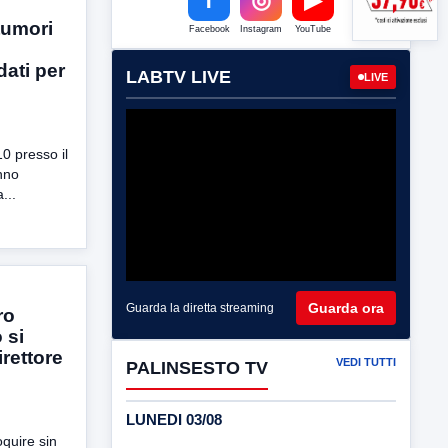
tumori
Facebook
Instagram
YouTube
dati per
LABTV LIVE
LIVE
10 presso il
anno
...
Guarda ora
Guarda la diretta streaming
ro
 si
irettore
VEDI TUTTI
PALINSESTO TV
LUNEDI 03/08
oquire sin