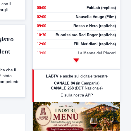
con il
00:00
FabLab (replica)
rgli...
02:00
Nouvelle Vouge (Film)
09:00
Rosso e Nero (repliche)
10:30
Buonissimo Red Roger (repliche)
gistro
12:00
Fili Meridiani (repliche)
dent
13:00
La Mappa dei Piaceri
14:00
LabNews
ca che il
17:00
LabNews (replica)
è stato
LABTV
e anche sul digitale terrestre
18:30
Di Faccia e di Profilo (repliche)
 competente
CANALE 84
(in Campania)
CANALE 268
(DDT Nazionale)
19:30
LabNews (Diretta)
E sulla nostra
APP
21:00
Free Sport
23:00
LabNews (replica)