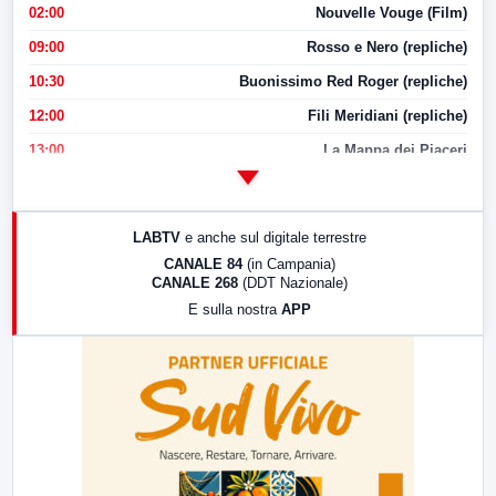
02:00
Nouvelle Vouge (Film)
09:00
Rosso e Nero (repliche)
10:30
Buonissimo Red Roger (repliche)
12:00
Fili Meridiani (repliche)
13:00
La Mappa dei Piaceri
14:00
LabNews
17:00
LabNews (replica)
LABTV
e anche sul digitale terrestre
18:30
Di Faccia e di Profilo (repliche)
CANALE 84
(in Campania)
CANALE 268
(DDT Nazionale)
19:30
LabNews (Diretta)
E sulla nostra
APP
21:00
Free Sport
23:00
LabNews (replica)