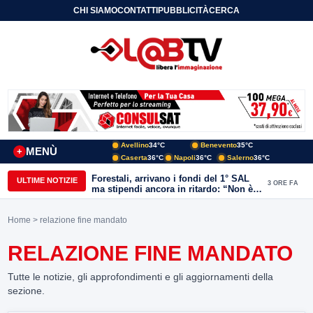
CHI SIAMO
CONTATTI
PUBBLICITÀ
CERCA
Avellino
34°C
Benevento
35°C
MENÙ
+
Caserta
36°C
Napoli
36°C
Salerno
36°C
Forestali, arrivano i fondi del 1° SAL
ULTIME NOTIZIE
3 ORE FA
ma stipendi ancora in ritardo: “Non è
più sostenibile”
Home
> relazione fine mandato
RELAZIONE FINE MANDATO
Tutte le notizie, gli approfondimenti e gli aggiornamenti della
sezione.