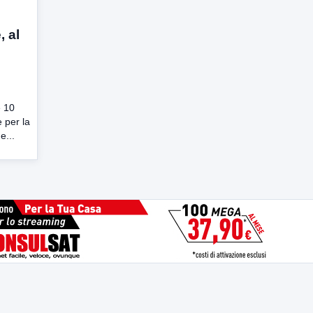
, al
e 10
e per la
e...