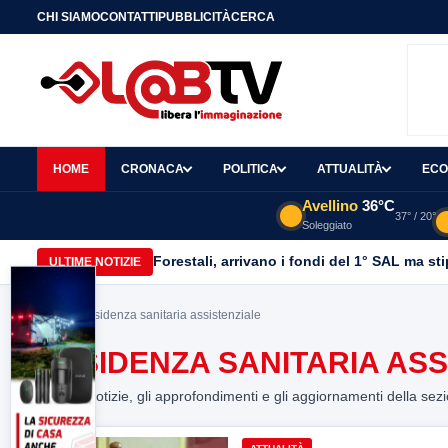
CHI SIAMO
CONTATTI
PUBBLICITÀ
CERCA
HOME
CRONACA
POLITICA
ATTUALITÀ
ECO
Avellino
36°C
37° / 20°
Soleggiato
Forestali, arrivano i fondi del 1° SAL ma st
ULTIME NOTIZIE
Home
> residenza sanitaria assistenziale
RESIDENZA SANITARIA ASS
Tutte le notizie, gli approfondimenti e gli aggiornamenti della sez