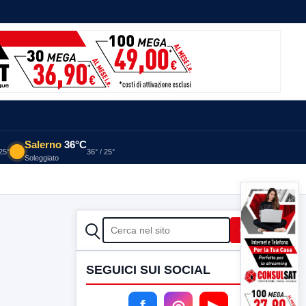
Salerno
36°C
 25°
36° / 25°
Soleggiato
CERCA
Cerca
SEGUICI SUI SOCIAL
f
◎
▶