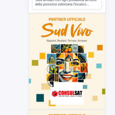
Malore o aggressione? Sarà
l'autopsia a chiarire il giallo di Villa
Adriana
Sarà affidato con ogni probabilità all'inizio
della prossima settimana l'incarico...