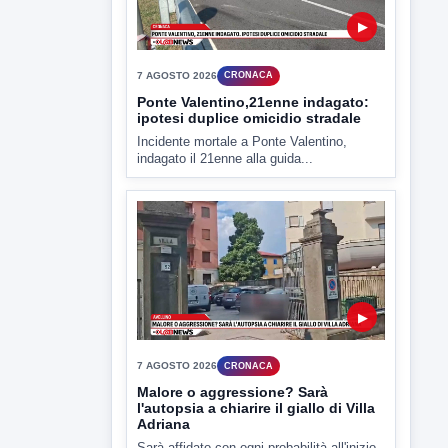
▶
7 AGOSTO 2026
CRONACA
Ponte Valentino,21enne indagato:
ipotesi duplice omicidio stradale
Incidente mortale a Ponte Valentino,
indagato il 21enne alla guida...
▶
7 AGOSTO 2026
CRONACA