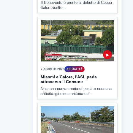
7 AGOSTO 2026
SPORT BENEVENTO
Benevento Calcio: Le scelte di
Floro Flores per il debutto di Coppa
Italia
Il Benevento è pronto al debutto di Coppa
Italia. Scelte...
▶
7 AGOSTO 2026
ATTUALITÀ
Miasmi e Calore, l'ASL parla
attraverso il Comune
Nessuna nuova moria di pesci e nessuna
criticità igienico-sanitaria nel...