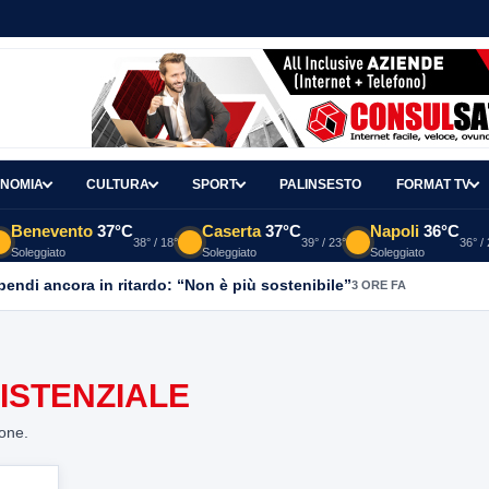
NOMIA
CULTURA
SPORT
PALINSESTO
FORMAT TV
Benevento
37°C
Caserta
37°C
Napoli
36°C
38° / 18°
39° / 23°
36° /
Soleggiato
Soleggiato
Soleggiato
ipendi ancora in ritardo: “Non è più sostenibile”
3 ORE FA
ISTENZIALE
ione.