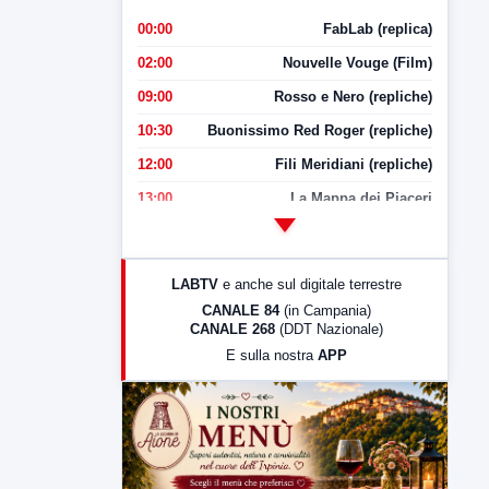
00:00
FabLab (replica)
02:00
Nouvelle Vouge (Film)
09:00
Rosso e Nero (repliche)
10:30
Buonissimo Red Roger (repliche)
12:00
Fili Meridiani (repliche)
13:00
La Mappa dei Piaceri
14:00
LabNews
17:00
LabNews (replica)
LABTV
e anche sul digitale terrestre
18:30
Di Faccia e di Profilo (repliche)
CANALE 84
(in Campania)
CANALE 268
(DDT Nazionale)
19:30
LabNews (Diretta)
E sulla nostra
APP
21:00
Free Sport
23:00
LabNews (replica)