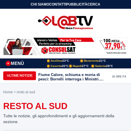
CHI SIAMO
CONTATTI
PUBBLICITÀ
CERCA
Avellino
23°C
Benevento
21°C
MENÙ
+
Caserta
26°C
Napoli
27°C
Salerno
28°C
Fiume Calore, schiuma e moria di
ULTIME NOTIZIE
10 ORE FA
pesci: Borrelli interroga i Ministri.
“Benevento paga l’assenza del
depuratore
Home
> resto al sud
RESTO AL SUD
Tutte le notizie, gli approfondimenti e gli aggiornamenti della
sezione.