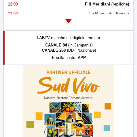
12:00
Fili Meridiani (repliche)
13:00
La Mappa dei Piaceri
14:00
LabNews
17:00
LabNews (replica)
LABTV
e anche sul digitale terrestre
18:30
Di Faccia e di Profilo (repliche)
CANALE 84
(in Campania)
CANALE 268
(DDT Nazionale)
19:30
LabNews (Diretta)
E sulla nostra
APP
21:00
Free Sport
23:00
LabNews (replica)