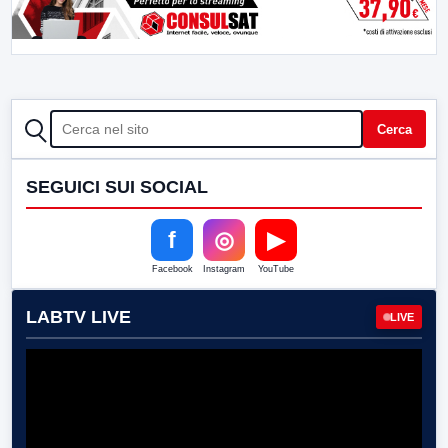
CERCA
Cerca
SEGUICI SUI SOCIAL
f
◎
▶
Facebook
Instagram
YouTube
LABTV LIVE
LIVE