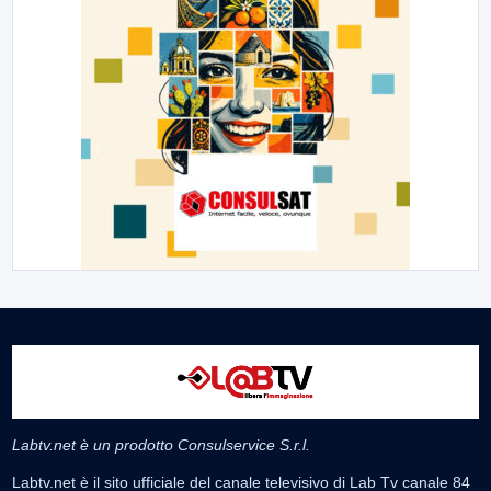
Labtv.net è un prodotto Consulservice S.r.l.
Labtv.net è il sito ufficiale del canale televisivo di Lab Tv canale 84