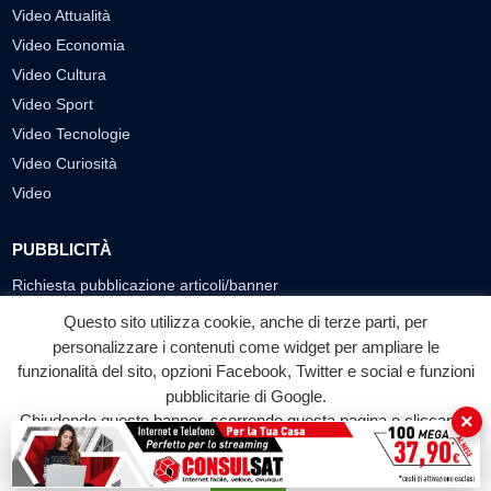
Video Attualità
Video Economia
Video Cultura
Video Sport
Video Tecnologie
Video Curiosità
Video
PUBBLICITÀ
Richiesta pubblicazione articoli/banner
Questo sito utilizza cookie, anche di terze parti, per
SEGUICI SUI SOCIAL
personalizzare i contenuti come widget per ampliare le
funzionalità del sito, opzioni Facebook, Twitter e social e funzioni
f
◎
▶
pubblicitarie di Google.
Facebook
Instagram
YouTube
×
Chiudendo questo banner, scorrendo questa pagina o cliccando
su qualunque suo elemento acconsenti all'uso dei cookie.
© 2026 LABTV - Tutti i diritti riservati
Accetta