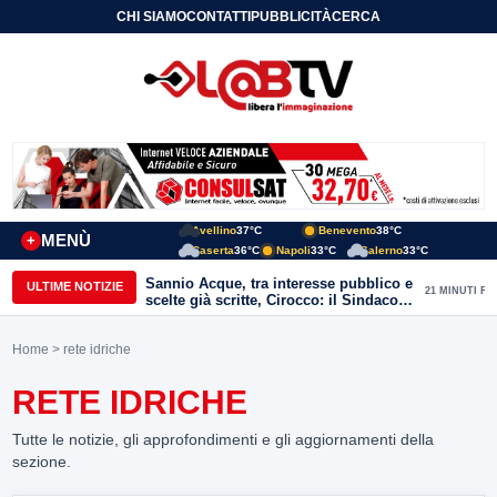
CHI SIAMO
CONTATTI
PUBBLICITÀ
CERCA
Avellino
37°C
Benevento
38°C
MENÙ
+
Caserta
36°C
Napoli
33°C
Salerno
33°C
Sannio Acque, tra interesse pubblico e
ULTIME NOTIZIE
21 MINUTI FA
scelte già scritte, Cirocco: il Sindaco
renda chiara la posizione di Molinara
Home
> rete idriche
RETE IDRICHE
Tutte le notizie, gli approfondimenti e gli aggiornamenti della
sezione.