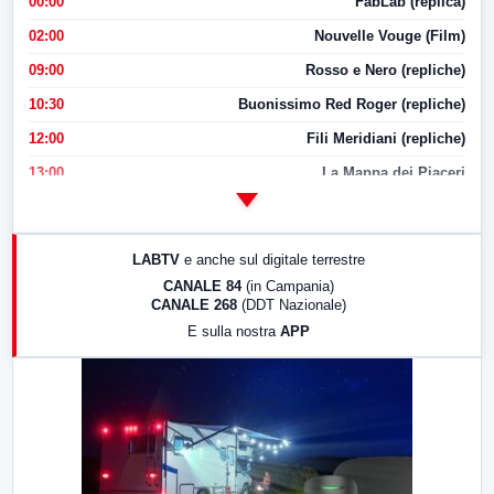
00:00
FabLab (replica)
02:00
Nouvelle Vouge (Film)
09:00
Rosso e Nero (repliche)
10:30
Buonissimo Red Roger (repliche)
12:00
Fili Meridiani (repliche)
13:00
La Mappa dei Piaceri
14:00
LabNews
17:00
LabNews (replica)
LABTV
e anche sul digitale terrestre
18:30
Di Faccia e di Profilo (repliche)
CANALE 84
(in Campania)
CANALE 268
(DDT Nazionale)
19:30
LabNews (Diretta)
E sulla nostra
APP
21:00
Free Sport
23:00
LabNews (replica)