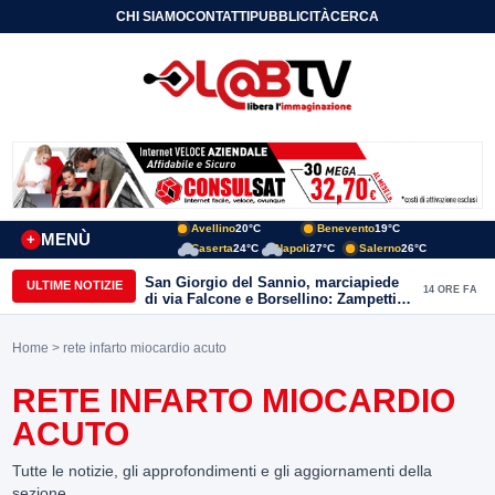
CHI SIAMO
CONTATTI
PUBBLICITÀ
CERCA
Avellino
20°C
Benevento
19°C
MENÙ
+
Caserta
24°C
Napoli
27°C
Salerno
26°C
San Giorgio del Sannio, marciapiede
ULTIME NOTIZIE
14 ORE FA
di via Falcone e Borsellino: Zampetti e
Lombardi replicano alle polemiche
Home
> rete infarto miocardio acuto
RETE INFARTO MIOCARDIO
ACUTO
Tutte le notizie, gli approfondimenti e gli aggiornamenti della
sezione.