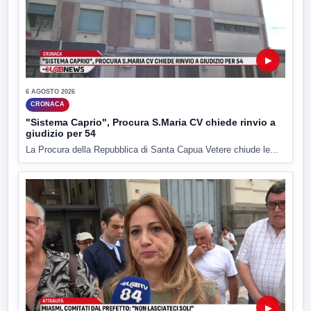
▶
6 AGOSTO 2026
CRONACA
"Sistema Caprio", Procura S.Maria CV chiede rinvio a
giudizio per 54
La Procura della Repubblica di Santa Capua Vetere chiude le...
▶