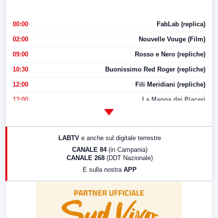
00:00
FabLab (replica)
02:00
Nouvelle Vouge (Film)
09:00
Rosso e Nero (repliche)
10:30
Buonissimo Red Roger (repliche)
12:00
Fili Meridiani (repliche)
13:00
La Mappa dei Piaceri
14:00
LabNews
17:00
LabNews (replica)
LABTV
e anche sul digitale terrestre
18:30
Di Faccia e di Profilo (repliche)
CANALE 84
(in Campania)
CANALE 268
(DDT Nazionale)
19:30
LabNews (Diretta)
E sulla nostra
APP
21:00
Free Sport
23:00
LabNews (replica)