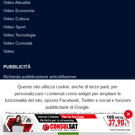
Video Attualità
Video Economia
Video Cultura
Video Sport
Video Tecnologie
Video Curiosità
Video
PUBBLICITÀ
Richiesta pubblicazione articoli/banner
Questo sito utilizza cookie, anche di terze parti, per
SEGUICI SUI SOCIAL
personalizzare i contenuti come widget per ampliare le
f
◎
▶
funzionalità del sito, opzioni Facebook, Twitter e social e funzioni
pubblicitarie di Google.
Facebook
Instagram
YouTube
×
Chiudendo questo banner, scorrendo questa pagina o cliccando
su qualunque suo elemento acconsenti all'uso dei cookie.
© 2026 LABTV - Tutti i diritti riservati
Accetta