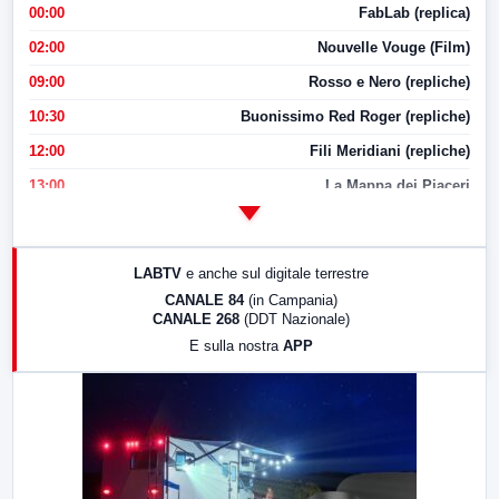
00:00
FabLab (replica)
02:00
Nouvelle Vouge (Film)
09:00
Rosso e Nero (repliche)
10:30
Buonissimo Red Roger (repliche)
12:00
Fili Meridiani (repliche)
13:00
La Mappa dei Piaceri
14:00
LabNews
17:00
LabNews (replica)
LABTV
e anche sul digitale terrestre
18:30
Di Faccia e di Profilo (repliche)
CANALE 84
(in Campania)
CANALE 268
(DDT Nazionale)
19:30
LabNews (Diretta)
E sulla nostra
APP
21:00
Free Sport
23:00
LabNews (replica)