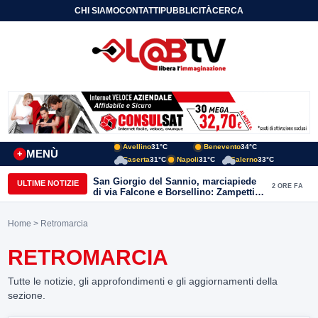
CHI SIAMO
CONTATTI
PUBBLICITÀ
CERCA
Avellino
31°C
Benevento
34°C
MENÙ
+
Caserta
31°C
Napoli
31°C
Salerno
33°C
San Giorgio del Sannio, marciapiede
ULTIME NOTIZIE
2 ORE FA
di via Falcone e Borsellino: Zampetti e
Lombardi replicano alle polemiche
Home
> Retromarcia
RETROMARCIA
Tutte le notizie, gli approfondimenti e gli aggiornamenti della
sezione.